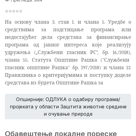
На основу члана 3. став 1. и члана 5. Уредбе о
средствима за подстицање програма или
недостајућег дела средстава за финансирање
програма од јавног интереса које реализују
удружења („Службени гласник РС”, бр. 16/2018)
,
члана 55. Статута Општине Рашка ("Службени
гласник општине Рашка" бр. 197/2018)
и члана 13.
Правилника о критеријумима и поступку доделе
средстава из буџета Општине Рашка за
Опширније: ОДЛУКА о одабиру програма/
пројеката у области Заштита животне средине
и очување природе
Обавештење локалне пореске