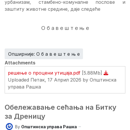
урбанизам, стамбено-комуналне послове и
заштиту животне средине, даје следеће
О б а в е ш т е њ е
Опширније: О б а в е ш т е њ е
Attachments
решење о процени утицаја.pdf
[5.88Mb]
Uploaded Петак, 17 Април 2026 by Општинска
управа Рашка
Обележавање сећања на Битку
за Дреницу
By
Општинска управа Рашка