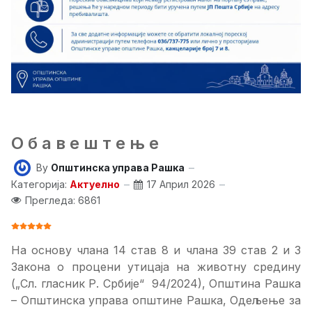
О б а в е ш т е њ е
By
Општинска управа Рашка
Категорија:
Актуелно
17 Април 2026
Прегледа: 6861
ОЦЕНА КОРИСНИКА:
5
/
5
На основу члана 14 став 8 и члана 39 став 2 и 3
Закона о процени утицаја на животну средину
(„Сл. гласник Р. Србије“
94/2024), Општина Рашка
– Општинска управа општине Рашка, Одељење за