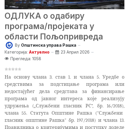
ОДЛУКА о одабиру
програма/пројеката у
области Пољопривреда
By
Општинска управа Рашка
Категорија:
Актуелно
23 Април 2026
Прегледа: 1058
На основу члана 3. став 1. и члана 5. Уредбе о
средствима за подстицање програма или
недостајућег дела средстава за финансирање
програма од јавног интереса које реализују
удружења („Службени гласник РС”, бр. 16/2018)
,
члана 55. Статута Општине Рашка ("Службени
гласник општине Рашка" бр. 197/2018)
и члана 13.
Правилника о критеријумима и поступку доделе