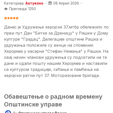
Категорија:
Актуелно
08 Април 2026
Прегледа: 1250
ОЦЕНА КОРИСНИКА:
5
/
5
Данас је Удружење херојске 37.мтбр обележило по
први пут Дан "Битке за Дреницу" у Рашки у Дому
културе "Градац". Делегације општине Рашка и
удружења положиле су венце на споменик
Херојима у касарни "Стефан Немања" у Рашки. На
овај начин чланови удружења су подсетили на те
дане и одали пошту нашим Херојима и наставили
са културом традиције, сећања и памћења на
херојски ратни пут 37. Моторизоване бригаде.
Обавештење о радном времену
Општинске управе