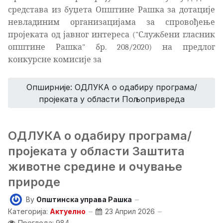
средстава из буџета Општине Рашка за дотације
невладиним организацијама за спровођење
пројеката од јавног интереса
("Службени гласник
општине Рашка" бр. 208/2020) на предлог
конкурсне комисије за
Опширније: ОДЛУКА о одабиру програма/
пројеката у области Пољопривреда
ОДЛУКА о одабиру програма/
пројеката у области Заштита
животне средине и очување
природе
By
Општинска управа Рашка
Категорија:
Актуелно
23 Април 2026
Прегледа: 984