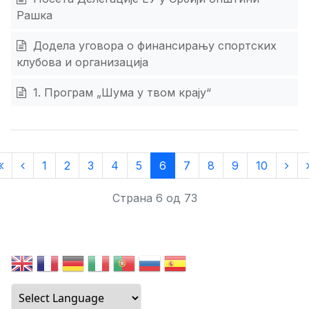
Рашка
Додeла уговора о финансирању спортских
клубова и организација
1. Програм „Шума у твом крају“
1
2
3
4
5
6
7
8
9
10
Страна 6 од 73