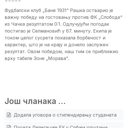
Фудбалски клуб „Бане 1931“ Рашка остварио је
важну победу на гостовању против ФК „Слободе“
из Чачка резултатом 0:1. Одлучујући погодак
постигао је Селмановић у 67. минуту. Екипа је
током целог сусрета показала борбеност и
карактер, што је на крају и донело заслужен
резултат. Овом победом, наш тим се приближио
врху табеле Зоне „Морава“.
Још чланака …
Додела уговора о стипендирању студената
Посeта Дeлeгацијe ЕУ у Србији општини