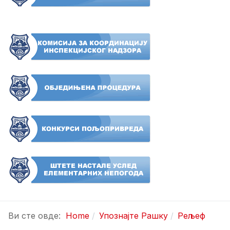
Ви сте овде:
Home
Упознајте Рашку
Рељеф