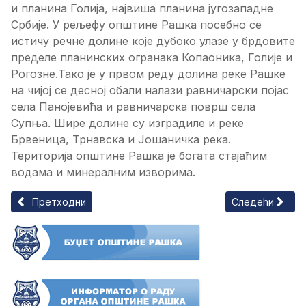
и планина Голија, највиша планина југозападне
Србије. У рељефу општине Рашка посебно се
истичу речне долине које дубоко улазе у брдовите
пределе планинских огранака Копаоника, Голије и
Рогозне.Тако је у првом реду долина реке Рашке
на чијој се десној обали налази равничарски појас
села Панојевића и равничарска површ села
Супња. Шире долине су изградиле и реке
Брвеница, Трнавска и Јошаничка река.
Територија општине Рашка је богата стајаћим
водама и минералним изворима.
Претходни чланак: Планине
Следећи чланак
Претходни
Следећи