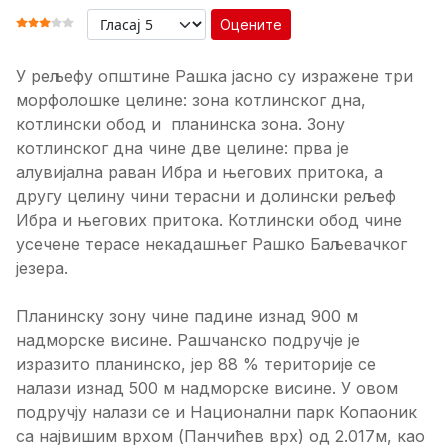
Оцените
ОЦЕНА КОРИСНИКА:
3
/
5
У рељефу општине Рашка јасно су изражене три
морфолошке целине: зона котлинског дна,
котлински обод и планинска зона. Зону
котлинског дна чине две целине: прва је
алувијална раван Ибра и његових притока, а
другу целину чини терасни и долински рељеф
Ибра и његових притока. Котлински обод чине
усечене терасе некадашњег Рашко Баљевачког
језера.
Планинску зону чине падине изнад 900 м
надморске висине. Рашчанско подручје је
изразито планинско, јер 88 % територије се
налази изнад 500 м надморске висине. У овом
подручју налази се и Национални парк Копаоник
са највишим врхом (Панчићев врх) од 2.017м, као