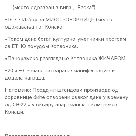
(место одрзавања вила ,, Раска”)
•18 х - Избор за МИСС БОРОВНИЦЕ (место
одржавања трг Конака)
•Током дана богат културно-уметнички програм
са ЕТНО понудом Копаоника.
•Панорамско разгледање Копаоника ЖИЧАРОМ.
•20 х – Свечано затварање манифестације и
додела награда.
Напомена: Продајни штандови производа од
боровнице биће отворени сваког дана у времену
од 09-22 х у оквиру апартманског комплекса
Конаци.