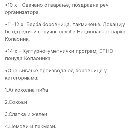
•10 х - Свечано отварање, поздравна реч
организатора
•11–12 х, Берба боровница, такмичење. Локацију
ће одредити стручне слузбе Националног парка
Копаоник.
•14 х - Културно–уметнички програм, ЕТНО
понуда Копаоника
•Оцењивање производа од боровнице у
категоријама:
1.Алкохолна пића
2.Сокови
3.Слатка и желеи
4.Џемови и пекмези.