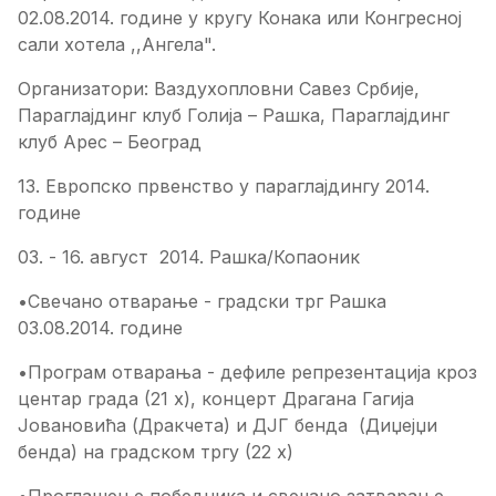
02.08.2014. године у кругу Конака или Конгресној
сали хотела ,,Ангела".
Организатори: Ваздухопловни Савез Србије,
Параглајдинг клуб Голија – Рашка, Параглајдинг
клуб Арес – Београд
13. Европско првенство у параглајдингу 2014.
године
03. - 16. август 2014. Рашка/Копаоник
•
Свечано отварање - градски трг Рашка
03.08.2014. године
•Програм отварања - дефиле репрезентација кроз
центар града (21 х), концерт Драгана Гагија
Јовановића (Дракчета) и ДЈГ бенда (Диџејџи
бенда) на градском тргу (22 х)