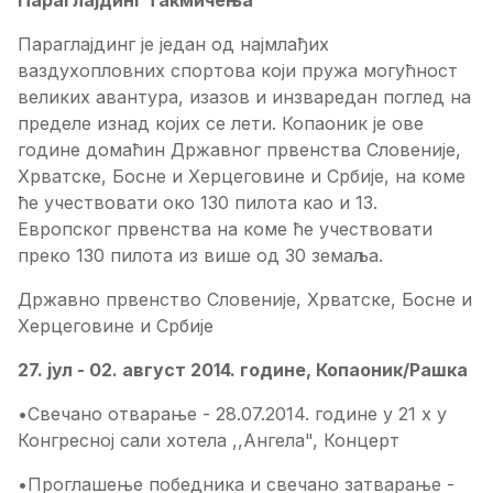
Параглајдинг такмичења
Параглајдинг је један од најмлађих
ваздухопловних спортова који пружа могућност
великих авантура, изазов и инзваредан поглед на
пределе изнад којих се лети. Копаоник је ове
године домаћин Државног првенства Словеније,
Хрватске, Босне и Херцеговине и Србије, на коме
ће учествовати око 130 пилота као и 13.
Европског првенства на коме ће учествовати
преко 130 пилота из више од 30 земаља.
Државно првенство Словеније, Хрватске, Босне и
Херцеговине и Србије
27. јул - 02. август 2014. године, Копаоник/Рашка
•
Свечано отварање - 28.07.2014. године у 21 х у
Конгресној сали хотела ,,Ангела", Концерт
•Проглашење победника и свечано затварање -