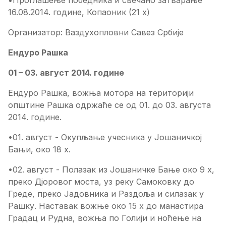
•Проглашење победника и свечано затварање
16.08.2014. године, Копаоник (21 х)
Организатор: Ваздухопловни Савез Србије
Ендуро Рашка
01 – 03. август 2014. године
Ендуро Рашка, вожња мотора на територији
општине Рашка одржаће се од 01. до 03. августа
2014. године.
•01. август - Окупљање учесника у Јошаничкој
Бањи, око 18 х.
•02. август - Полазак из Јошаничке Бање око 9 х,
преко Дјоровог моста, уз реку Самоковку до
Греде, преко Јадовника и Раздоља и силазак у
Рашку. Наставак вожње око 15 х до манастира
Градац и Рудна, вожња по Голији и ноћење на