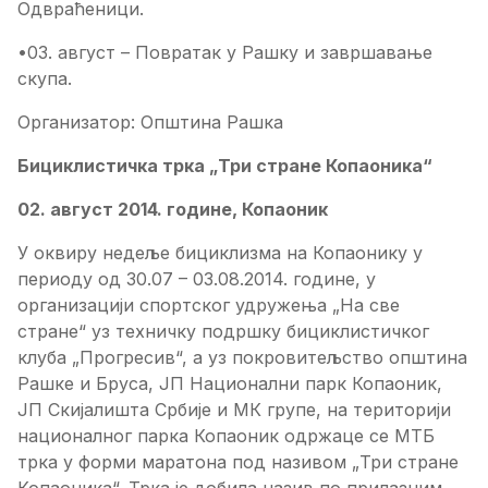
Одвраћеници.
•03. август – Повратак у Рашку и завршавање
скупа.
Организатор: Општина Рашка
Бициклистичка трка „Три стране Копаоника“
02. август 2014. године, Копаоник
У оквиру недеље бициклизма на Копаонику у
периоду од 30.07 – 03.08.2014. године, у
организацији спортског удружења „На све
стране“ уз техничку подршку бициклистичког
клуба „Прогресив“, а уз покровитељство општина
Рашке и Бруса, ЈП Национални парк Копаоник,
ЈП Скијалишта Србије и МК групе, на територији
националног парка Копаоник одржаце се МТБ
трка у форми маратона под називом „Три стране