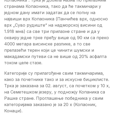
Копаоника“. Трка је добила назив по прилазним
странама Копаоника, тако да ће такмичари у
једном дану имати задатак да се попну на
највиши врх Копаоника (Панчићев врх, односно
врх „Суво рудиште“ на надморској висини од
1.918 мнв) са све три прилазне стране и да у
оквиру једне трке пређу више од 90 км са преко
4000 метара висинске разлике, а то све
прелазећи терен који це чинити шумски и
макадамски путеви са не више од 20% асфалта
током целе стазе.
Категорије су прилагођене свим такмичарима,
како за почетнике тако и за искусне бициклисте.
Трка је заказана за 02. август, са почетком у 10 х,
на Семетешком језеру, у подножју Копаника са
Рашке стране. Проглашење победника у свим
категоријама заказано је за 20 х (Копаоник,
Конаци).