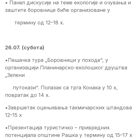
• Панел дискусије на теме екологије и очувања и
заштите боровнице биће организоване у
термину од 12–18 х.
26.07. (субота)
•Пешачка тура „Боровници у походе“, у
организацији Планинарско-еколошког друштва
„Зелени
путокази“. Полазак са трга Конака у 10 х,
повратак до 14 х.
•Завршетак оцењивања такмичарских штандова
12–15 х
•Презентација туристичко – привредних
потенцијала општине Рашка у термину од 15–17 х