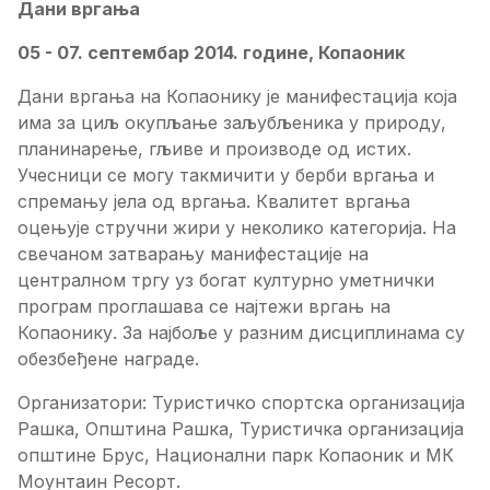
Дани вргања
05 - 07. септембар 2014. године, Копаоник
Дани вргања на Копаонику је манифестација која
има за циљ окупљање заљубљеника у природу,
планинарење, гљиве и производе од истих.
Учесници се могу такмичити у берби вргања и
спремању јела од вргања. Квалитет вргања
оцењује стручни жири у неколико категорија. На
свечаном затварању манифестације на
централном тргу уз богат културно уметнички
програм проглашава се најтежи вргањ на
Копаонику. За најбоље у разним дисциплинама су
обезбеђене награде.
Организатори: Туристичко спортска организација
Рашка, Општина Рашка, Туристичка организација
општине Брус, Национални парк Копаоник и МК
Моунтаин Ресорт.