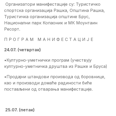
Организатори манифестације су: Туристичко
спортска организација Рашка, Општина Рашка,
Туристичка организација општине Брус,
Национални парк Копаоник и МК Моунтаин
Ресорт.
П Р О Г Р А М М А Н И Ф Е С Т А Ц И Ј Е
24.07. (четвртак)
•Културно-уметнички програм (учествују
културно-уметничка друштва из Рашке и Бруса)
•Продајни штандови производа од боровнице,
као и производи домаће радиности биће
постављени од отварања манифестације.
25.07. (петак)