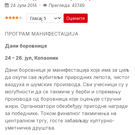
24 Јули 2014
Прегледа: 43749
Оцените
ОЦЕНА КОРИСНИКА:
4
/
5
ПРОГРАМ МАНИФЕСТАЦИЈА
Дани боровнице
24 – 26. јул, Копаоник
Дани боровнице је манифестација која има за циљ
да окупи све љубитеље природних лепота, чистог
ваздуха и шумских производа. Сви учесници су у
могућности да се такмиче у берби и спремању
производа од боровница које оцењује стручни
жири. Организатори обезбеђују пригодне награде
за победнике. Током финалног такмичења на
централном тргу, госте забављају културно-
уметничка друштва.