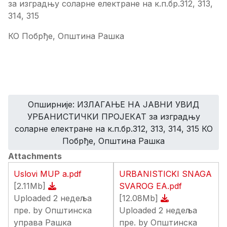
за изградњу соларне електране на к.п.бр.312, 313,
314, 315
КО Побрђе, Општина Рашка
Опширније: ИЗЛАГАЊЕ НА ЈАВНИ УВИД
УРБАНИСТИЧКИ ПРОЈЕКАТ за изградњу
соларне електране на к.п.бр.312, 313, 314, 315 КО
Побрђе, Општина Рашка
Attachments
Uslovi MUP a.pdf
URBANISTICKI SNAGA
[2.11Mb]
SVAROG EA.pdf
Uploaded 2 недеља
[12.08Mb]
пре. by Општинска
Uploaded 2 недеља
управа Рашка
пре. by Општинска