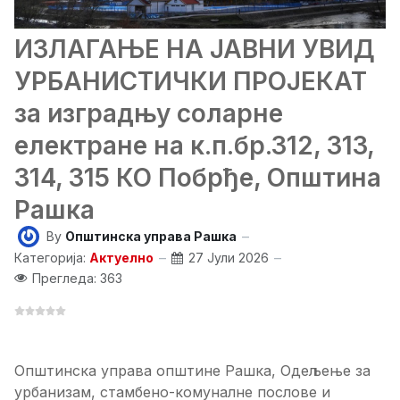
ИЗЛАГАЊЕ НА ЈАВНИ УВИД
УРБАНИСТИЧКИ ПРОЈЕКАТ
за изградњу соларне
електране на к.п.бр.312, 313,
314, 315 КО Побрђе, Општина
Рашка
By
Општинска управа Рашка
Категорија:
Актуелно
27 Јули 2026
Прегледа: 363
Општинска управа општине Рашка, Одељење за
урбанизам, стамбено-комуналне послове и