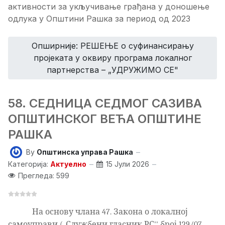
активности за укључивање грађана у доношење
одлука у Општини Рашка за период од 2023
Опширније: РЕШЕЊЕ о суфинансирању
пројеката у оквиру програма локалног
партнерства – „УДРУЖИМО СЕ"
58. СЕДНИЦА СЕДМОГ САЗИВА
ОПШТИНСКОГ ВЕЋА ОПШТИНЕ
РАШКА
By
Општинска управа Рашка
Категорија:
Актуелно
15 Јули 2026
Прегледа: 599
На основу члана 47. Закона о локалној
самоуправи („Службени гласник РС'' број 129/07,