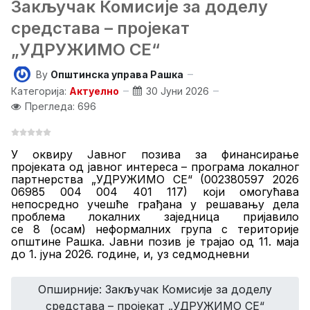
Закључак Комисије за доделу
средстава – пројекат
„УДРУЖИМО СЕ“
By
Општинска управа Рашка
Категорија:
Актуелно
30 Јуни 2026
Прегледа: 696
У
оквиру Јавног позива за финансирање
пројеката од јавног интереса – програма локалног
партнерства „УДРУЖИМО СЕ“ (002380597 2026
06985 004 004 401 117) који омогућава
непосредно учешће грађана у решавању дела
проблема локалних заједница пријавило
се
8
(
оса
м) неформалних група с територије
општине Рашка. Јавни позив је
трајао од 11. маја
до 1. јуна 2026. године, и, уз седмодневни
Опширније: Закључак Комисије за доделу
средстава – пројекат „УДРУЖИМО СЕ“