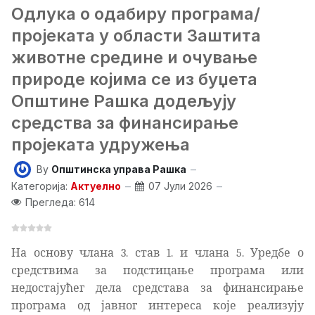
Одлука о одабиру програма/
пројеката у области Заштита
животне средине и очување
природе којима се из буџета
Општине Рашка додељују
средства за финансирање
пројеката удружења
By
Општинска управа Рашка
Категорија:
Актуелно
07 Јули 2026
Прегледа: 614
На основу члана 3. став 1. и члана 5. Уредбе о
средствима за подстицање програма или
недостајућег дела средстава за финансирање
програма од јавног интереса које реализују