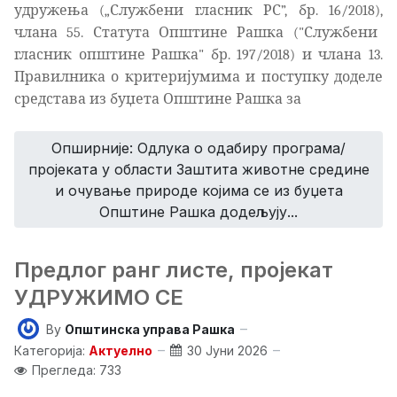
удружења („Службени гласник РС”, бр. 16/2018)
,
члана 55. Статута Општине Рашка ("Службени
гласник општине Рашка" бр. 197/2018)
и члана 13.
Правилника о критеријумима и поступку доделе
средстава из буџета Општине Рашка за
Опширније: Одлука о одабиру програма/
пројеката у области Заштита животне средине
и очување природе којима се из буџета
Општине Рашка додељују...
Предлог ранг листе, пројекат
УДРУЖИМО СЕ
By
Општинска управа Рашка
Категорија:
Актуелно
30 Јуни 2026
Прегледа: 733