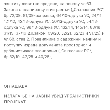
заштиту животне средине, на основу чл.63.
Закона о планирању и изградњи („Сл.гласник РС“,
бр.72/09, 81/09-исправка, 64/10-одлука УС, 24/11,
121/12, 42/13-одлука УС, 50/13-одлука УС, 54/13-
одлука УС, 98/13-одлука УС, 132/14, 145/14, 83/18,
31/19, 37/19-др.закон, 09/20, 52/21, 62/23 и 91/25) и
чл.88. став 2. Правилника о садржини, начину и
поступку израде докумената просторног и
урбанистичког планирања („Сл.гласник РС“,
бр.32/19, 47/25 и 40/26),
ОГЛАШАВА
ИЗЛАГАЊЕ НА ЈАВНИ УВИД УРБАНИСТИЧКИ
ПРОЈЕКАТ