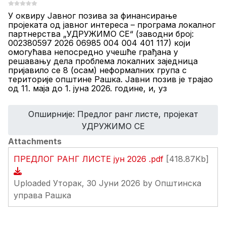
У
оквиру Јавног позива за финансирање
пројеката од јавног интереса – програма локалног
партнерства „УДРУЖИМО СЕ“ (
заводни број:
002380597 2026 06985 004 004 401 117) који
омогућава непосредно учешће грађана у
решавању дела проблема локалних заједница
пријавило се
8
(
оса
м) неформалних група с
територије општине Рашка. Јавни позив је
трајао
од 11. маја до 1. јуна 2026. године, и, уз
Опширније: Предлог ранг листе, пројекат
УДРУЖИМО СЕ
Attachments
ПРЕДЛОГ РАНГ ЛИСТЕ јун 2026 .pdf
[418.87Kb]
Uploaded Уторак, 30 Јуни 2026 by Општинска
управа Рашка