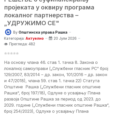
пројеката у оквиру програма
локалног партнерства –
„УДРУЖИМО СЕ"
By
Општинска управа Рашка
Категорија:
Актуелно
20 Јули 2026
Прегледа: 482
На основу члана 46. став 1. тачка 8. Закона о
локалној самоуправи („Службени гласник РС“ број
129/2007, 83/2014 – др. закон, 101/2016 – др. закон
и 47/2018), члана 59. став 1. тачка 22) Статута
Општине Рашка („Службени гласник општине
Рашка“, број 197/18), Одлуке о усвајању Плана
развоја Општине Рашка за период од 2023. до
2029. године („Службени гласник општине Рашка“,
број 254/2023), Одлуке о усвајању Плана