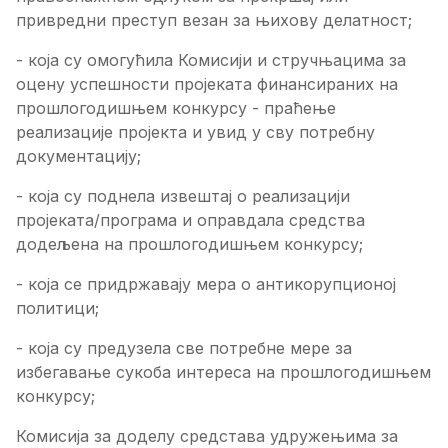
привредни преступ везан за њихову делатност;
- која су омогућила Комисији и стручњацима за
оцену успешности пројеката финансираних на
прошлогодишњем конкурсу - праћење
реализације пројекта и увид у сву потребну
документацију;
- која су поднела извештај о реализацији
пројеката/програма и оправдала средства
додељена на прошлогодишњем конкурсу;
- која се придржавају мера о антикорупционој
политици;
- која су предузела све потребне мере за
избегавање сукоба интереса на прошлогодишњем
конкурсу;
Комисија за доделу средстава удружењима за