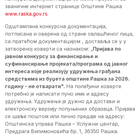
званичне интернет странице
Општине Рашка
www
.
raska
.
gov
.
rs
Одштампана конкурсна документација,
потписана и оверена од стране овлашћеног лица,
са пратећом документацијом , доставља се у у
затвореној коверти са назнаком: „
Пријава по
јавном конкурсу за финансирање и
суфинансирање пројеката/програма од јавног
интереса које реализују удружења грађана
средствима из буџета општине Рашка за 202
6
.
годину
- не отварати".
На полеђини коверте
потребно је написати пуно име и адресу
удружења. Удружење је дужно да достави и
електронску верзију попуњених образаца. Пријава
се шаље поштом или лично предаје на адресу:
Општинска управа Рашка – Услужни центар,
Предрага Вилимоновића бр. 1, 36350 Рашка.