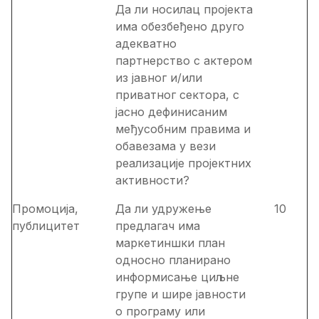
Да ли носилац пројекта
има обезбеђено друго
адекватно
партнерство с актером
из јавног и/или
приватног сектора, с
јасно дефинисаним
међусобним правима и
обавезама у вези
реализације пројектних
активности?
Промоција,
Да ли удружење
10
публицитет
предлагач има
маркетиншки план
односно планирано
информисање циљне
групе и шире јавности
о програму или