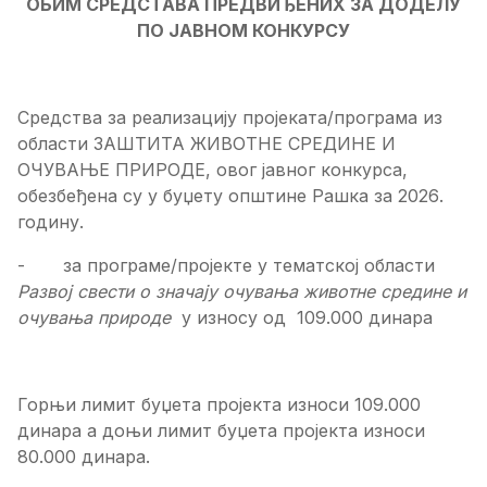
ОБИМ СРЕДСТАВА ПРЕДВИЂЕНИХ ЗА ДОДЕЛУ
ПО ЈАВНОМ КОНКУРСУ
Средства за реализацију пројеката/програма из
области ЗАШТИТА ЖИВОТНЕ СРЕДИНЕ И
ОЧУВАЊЕ ПРИРОДЕ, овог јавног конкурса,
обезбеђена су у буџету
општине Рашка
за 202
6
.
годину.
-
за
програме/пројекте
у тематској области
Развој свести о значају очувања животне средине
и
очувања природе
у износу од
109.000 динара
Г
орњи лимит буџета пројекта износи
109
.000
динара а доњи лимит буџета пројекта износи
8
0.000 динара.