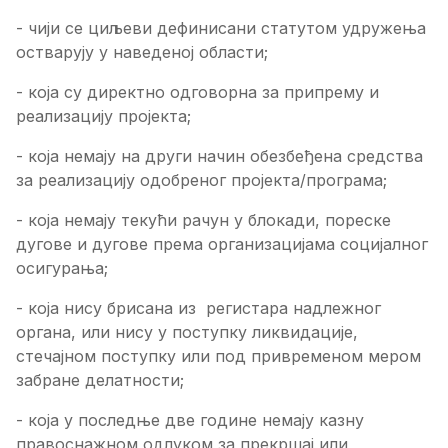
- чији се циљеви дефинисани статутом удружења
остварују у наведеној области;
- која су директно одговорна за припрему и
реализацију пројекта;
- која немају на други начин обезбеђена средства
за реализацију одобреног пројекта/програма;
- која немају текући рачун у блокади, пореске
дугове и дугове према организацијама социјалног
осигурања;
- која нису брисана из регистара надлежног
органа, или нису у поступку ликвидације,
стечајном поступку или под привременом мером
забране делатности;
- која у последње две године немају казну
правоснажном одлуком за прекршај или