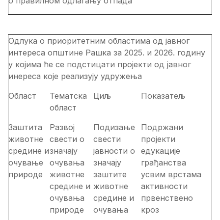
о правилном одлагању отпада
Одлука о приоритетним областима од јавног
интереса општине Рашка за 20
25.
и 202
6
. годину
у којима ће се подстицати пројекти од јавног
инереса које реализују удружења
Област
Тематска
Циљ
Показатељ
област
Заштита
Развој
Подизање
Подржани
животне
свести о
свести
пројекти
средине и
значају
јавности о
едукације
очување
очувања
значају
грађанства
природе
животне
заштите
у
свим врстама
средине
и
животне
активности
очувања
средине и
првенствено
природе
очувања
кроз