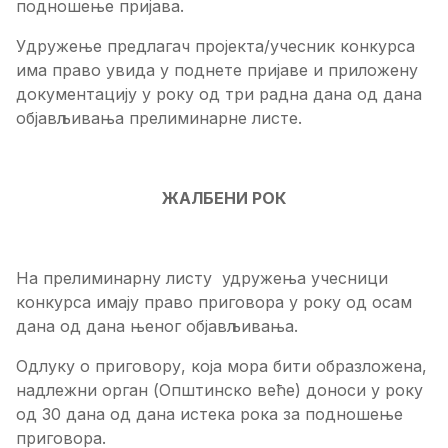
подношење пријава.
Удружење предлагач пројекта/учесник конкурса
има право увида у поднете пријаве и приложену
документацију у року од три радна дана од дана
објављивања прелиминарне листе.
ЖАЛБЕНИ РОК
На прелиминарну листу удружења учесници
конкурса имају право приговора у року од осам
дана од дана њеног објављивања.
Одлуку о приговору, која мора бити образложена,
надлежни орган (Општинско веће) доноси у року
од 30 дана од дана истека рока за подношење
приговора.