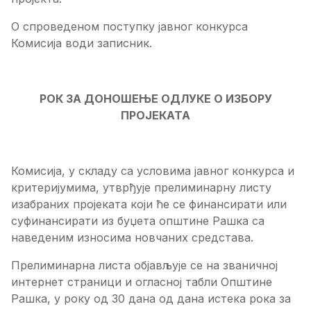
О спроведеном поступку јавног конкурса
Комисија води записник.
РОК ЗА ДОНОШЕЊЕ ОДЛУКЕ О ИЗБОРУ
ПРОЈЕКАТА
Комисија, у складу са условима јавног конкурса и
критеријумима, утврђује прелиминарну листу
изабраних пројеката који ће се финансирати или
суфинансирати из буџета општине Рашка са
наведеним износима новчаних средстава.
Прелиминарна листа објављује се на званичној
интернет страници и огласној табли Општине
Рашка, у року од 30 дана од дана истека рока за