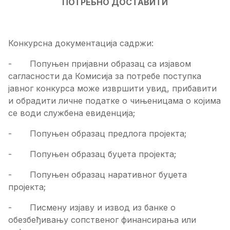
ПОТРЕБНО ДОСТАВИТИ
Конкурсна документација садржи:
-
Попуњен пријавни образац са изјавом
сагласности да Комисија за потребе поступка
јавног конкурса може извршити увид, прибавити
и обрадити личне податке о чињеницама о којима
се води службена евиденција;
-
Попуњен образац предлога пројекта;
-
Попуњен образац буџета пројекта;
-
Попуњен образац наративног буџета
пројекта;
-
Писмену изјаву и извод из банке о
обезбеђивању сопственог финансирања или