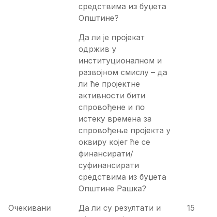
средствима из буџета
Општине?
Да ли је пројекат
одржив у
институционалном и
развојном смислу – да
ли ће пројектне
активности бити
спровођене и по
истеку времена за
спровођење пројекта у
оквиру којег ће се
финансирати/
суфинансирати
средствима из буџета
Општине Рашка?
Очекивани
Да ли су резултати и
15