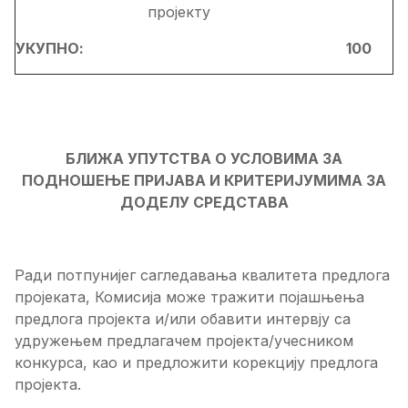
пројекту
УКУПНО:
100
БЛИЖА УПУТСТВА О УСЛОВИМА ЗА
ПОДНОШЕЊЕ ПРИЈАВА И КРИТЕРИЈУМИМА ЗА
ДОДЕЛУ СРЕДСТАВА
Ради потпунијег сагледавања квалитета предлога
пројеката, Комисија може тражити појашњења
предлога пројекта и/или обавити интервју са
удружењем предлагачем пројекта/учесником
конкурса, као и предложити корекцију предлога
пројекта.