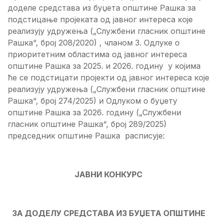
доделе средстава из буџета општине Рашка за
подстицање пројеката од јавног интереса које
реализују удружења („Службени гласник општине
Рашка“, број 208/2020) , чланом 3. Одлуке о
приоритетним областима од јавног интереса
општине Рашка за 20
2
5
. и 20
2
6
. годину у којима
ће се подстицати пројекти од јавног интереса које
реализују удружења („Службени гласник општине
Рашка“, број 274/2025) и Одлуком о буџету
општине Рашка за 202
6
. годину („Службени
гласник општине Рашка“, број 289/2025)
председник општине Рашка расписује:
ЈАВНИ КОНКУРС
ЗА ДОДЕЛУ СРЕДСТАВА ИЗ БУЏЕТА ОПШТИНЕ