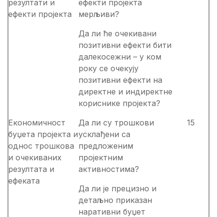
резултати и
ефекти пројекта
ефекти пројекта
мерљиви?
Да ли ће очекивани
позитивни ефекти бити
далекосежни – у ком
року се очекују
позитивни ефекти на
директне и индиректне
кориснике пројекта?
Економичност
Да ли су трошкови
15
буџета пројекта и
усклађени са
однос трошкова
предложеним
и очекиваних
пројектним
резултата и
активностима?
ефеката
Да ли је прецизно и
детаљно приказан
наративни буџет