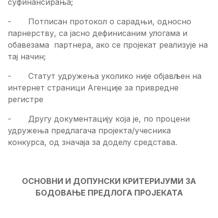
суфинансирања;
-
Потписан протокол о сарадњи, односно
парнерству, са јасно дефинисаним улогама и
обавезама партнера, ако се пројекат реализује на
тај начин;
-
Статут удружења уколико није објављен на
интернет страници Агенције за привредне
регистре
-
Другу документацију која је, по процени
удружења предлагача пројекта/учесника
конкурса, од значаја за доделу средстава.
ОСНОВНИ И ДОПУНСКИ КРИТЕРИЈУМИ ЗА
БОДОВАЊЕ ПРЕДЛОГА ПРОЈЕКАТА