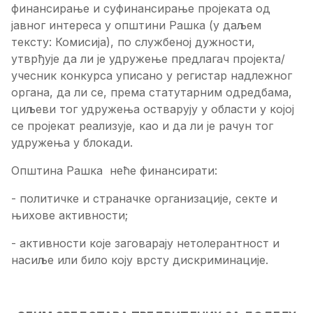
финансирање и суфинансирање пројеката од
јавног интереса у општини Рашка (у даљем
тексту: Комисија), по службеној дужности,
утврђује да ли је удружење предлагач пројекта/
учесник конкурса уписано у регистар надлежног
органа, да ли се, према статутарним одредбама,
циљеви тог удружења остварују у области у којој
се пројекат реализује, као и да ли је рачун тог
удружења у блокади.
Општина Рашка
неће финансирати:
- политичке и страначке организације, секте и
њихове активности;
- активности које заговарају нетолерантност и
насиље или било коју врсту дискриминације.