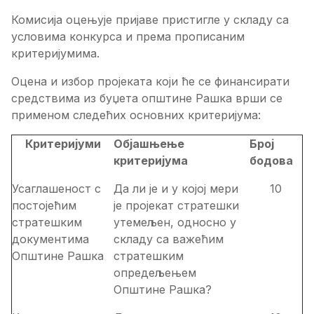
Комисија оцењује пријаве пристигле у складу са
условима конкурса и према прописаним
критеријумима.
Оцена и избор пројеката који ће се финансирати
средствима из буџета општине Рашка врши се
применом следећих основних критеријума:
Критеријуми
Објашњење
Број
критеријума
бодова
Усаглашеност с
Да ли је и у којој мери
10
постојећим
је пројекат стратешки
стратешким
утемељен, односно у
документима
складу са важећим
Општине Рашка
стратешким
опредељењем
Општине Рашка?