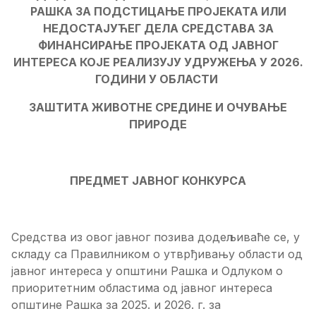
РАШКА ЗА ПОДСТИЦАЊЕ ПРОЈЕКАТА ИЛИ
НЕДОСТАЈУЋЕГ ДЕЛА СРЕДСТАВА ЗА
ФИНАНСИРАЊЕ ПРОЈЕКАТА ОД ЈАВНОГ
ИНТЕРЕСА КОЈЕ РЕАЛИЗУЈУ УДРУЖЕЊА У 202
6
.
ГОДИНИ
У ОБЛАСТИ
ЗАШТИТА ЖИВОТНЕ СРЕДИНЕ И ОЧУВАЊЕ
ПРИРОДЕ
ПРЕДМЕТ ЈАВНОГ КОНКУРСА
Средства из овог јавног позива додељиваће се,
у
складу са Правилником о утврђивању области од
јавног интереса у општини Рашка и Одлуком о
приоритетним областима од јавног интереса
општине Рашка за 20
2
5
. и 202
6
. г.
за