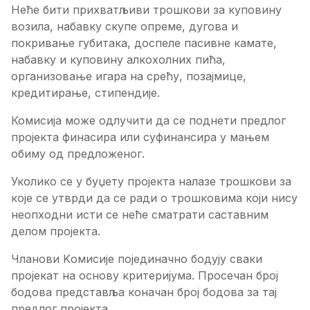
Неће бити прихватљиви трошкови за куповину
возила, набавку скупе опреме, дугова и
покривање губитака, доспеле пасивне камате,
набавку и куповину алкохолних пића,
организовање игара на срећу, позајмице,
кредитирање, стипендије.
Комисија може одлучити да се поднети предлог
пројекта финасира или суфинансира у мањем
обиму од предложеног.
Уколико се у буџету пројекта налазе трошкови за
које се утврди да се ради о трошковима који нису
неопходни исти се неће сматрати саставним
делом пројекта.
Чланови
K
омисије појединачно бодују сваки
пројекат на основу критеријума. Просечан број
бодова представља коначан број бодова за тај
предлог пројекта.