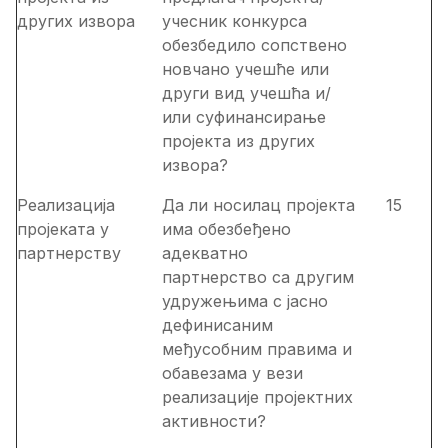
других извора
учесник конкурса
обезбедило сопствено
новчано учешће или
други вид учешћа и/
или суфинансирање
пројекта из других
извора?
Реализација
Да ли носилац пројекта
15
пројеката у
има обезбеђено
партнерству
адекватно
партнерство са другим
удружењима с јасно
дефинисаним
међусобним правима и
обавезама у вези
реализације пројектних
активности?