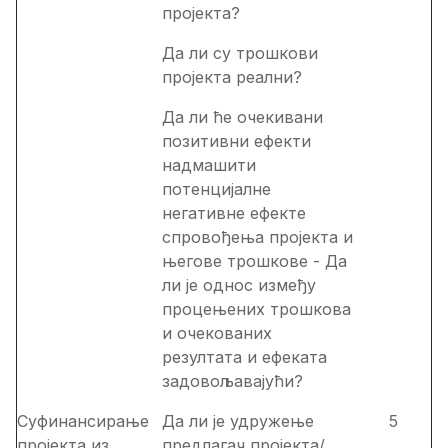
пројекта?
Да ли су трошкови
пројекта реални?
Да ли ће очекивани
позитивни ефекти
надмашити
потенцијалне
негативне ефекте
спровођења пројекта и
његове трошкове - Да
ли је однос између
процењених трошкова
и очекованих
резултата и ефеката
задовољавајући?
Суфинансирање
Да ли је удружење
5
пројекта из
предлагач пројекта/