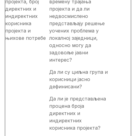
пројекта, број
времену трајања
директних и
пројекта и да ли
индиректних
недвосмислено
корисника
представљају решење
пројекта и
уочених проблема у
њихове потребе
локалној заједници,
односно могу да
задовоље јавни
интерес?
Да ли су циљна група и
корисници јасно
дефинисани?
Да ли је представљена
процена броја
директних и
индиректних
корисника пројекта?