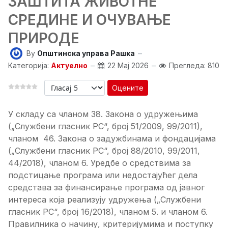
ЗАШТИТА ЖИВОТНЕ
СРЕДИНЕ И ОЧУВАЊЕ
ПРИРОДЕ
By
Општинска управа Рашка
Категорија:
Актуелно
22 Мај 2026
Прегледа: 810
Оцените
У складу са чланом 38. Закона о удружењима
(„Службени гласник РС“, број 51/2009, 99/2011),
члан
ом
46. Закона о задужбинама и фондацијама
(„Службени гласник РС“, број 88/2010, 99/2011,
44/2018)
,
чланом 6. Уредбе о средствима за
подстицање програма или недостајућег дела
средстава за финансирање програма од јавног
интереса која реализују удружења („Службени
гласник РС“, број 16/2018), чланом 5. и чланом 6.
Правилника о начину, критеријумима и поступку