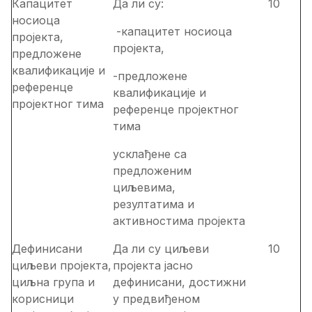
Капацитет
Да ли су:
10
носиоца
-капацитет носиоца
пројекта,
пројекта,
предложене
квалификације и
-предложене
референце
квалификације и
пројектног тима
референце пројектног
тима
усклађене са
предложеним
циљевима,
резултатима и
активностима пројекта
Дефинисани
Да ли су циљеви
10
циљеви пројекта,
пројекта јасно
циљна група и
дефинисани, достижни
корисници
у предвиђеном