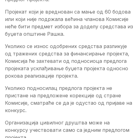
Пројекат који је вреднован са мање од 60 бодова
или који није подржала већина чланова Комисије
неће бити предмет избора за доделу средстава из
буџета општине Рашка.
Уколико се износ одобрених средства разликује
од тражених средства за финансирање пројекта,
Комисија ће захтевати од подносиоца предлога
пројеката усклађивање буџета пројекта односно
рокова реализације пројекта.
Уколико подносилац предлога пројекта не
пристане на предложене корекције од стране
Комисије, сматраће се да је одустао од пријаве на
конкурс.
Организација цивилног друштва може на
конкурсу учествовати само са једним предлогом
пројекта.