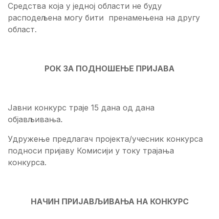
Средства која у једној области не буду
расподељена могу бити пренамењена на другу
област.
РОК ЗА ПОДНОШЕЊЕ ПРИЈАВА
Јавни конкурс траје
15
дана од дана
објављивања
.
Удружење предлагач пројекта/учесник конкурса
подноси пријаву Комисији у току трајања
конкурса.
НАЧИН ПРИЈАВЉИВАЊА НА КОНКУРС