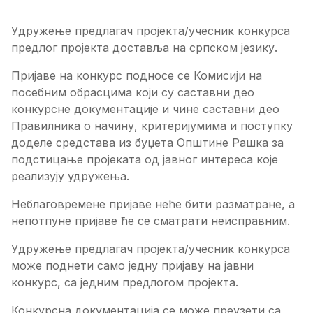
Удружење предлагач пројекта/учесник конкурса
предлог пројекта доставља на српском језику.
Пријаве на конкурс подносе се Комисији на
посебним обрасцима који су саставни део
конкурсне документације и чине саставни део
Правилника о начину, критеријумима и поступку
доделе средстава из буџета Општине Рашка за
подстицање пројеката од јавног интереса које
реализују удружења
.
Неблаговремене пријаве неће бити разматране, а
непотпуне пријаве ће се сматрати неисправним.
Удружење предлагач пројекта/учесник конкурса
може поднети само једну пријаву на јавни
конкурс, са једним предлогом пројекта.
Конкурсна документација се може преузети са