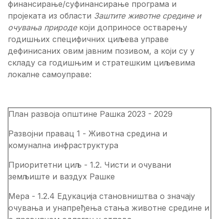
финансирање/суфинансирање програма и
пројеката из области
Заштите животне средине и
очувања природе
који доприносе остварењу
годишњих специфичних циљева управе
дефинисаних овим јавним позивом, а који су у
складу са годишњим и стратешким циљевима
локалне самоуправе:
План развоја општине Рашка 2023 - 2029
Развојни правац 1 - Животна средина и
комунална инфраструктура
Приоритетни циљ - 1.2. Чисти и очувани
земљиште и ваздух Рашке
Мера - 1.2.4 Едукација становништва о значају
очувања и унапређења стања животне средине и