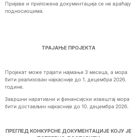
Пријаве и приложена документација се не враћају
подносиоцима.
ТРАЈАЊЕ ПРОЈЕКТА
Пројекат може трајати најмање 3 месеца, а мора
бити реализован најкасније до 1. децембра 20
2
6
.
године.
Завршни наративни и финансијски извештај мора
бити достављен најкасније до 10. децембра 202
6
.
ПРЕГЛЕД КОНКУРСНЕ ДОКУМЕНТАЦИЈЕ КОЈУ ЈЕ