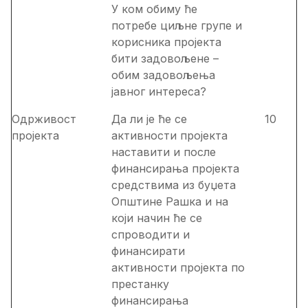
У ком обиму ће
потребе циљне групе и
корисника пројекта
бити задовољене –
обим задовољења
јавног интереса?
Одрживост
Да ли је ће се
10
пројекта
активности пројекта
наставити и после
финансирања пројекта
средствима из буџета
Општине Рашка и на
који начин ће се
спроводити и
финансирати
активности пројекта по
престанку
финансирања