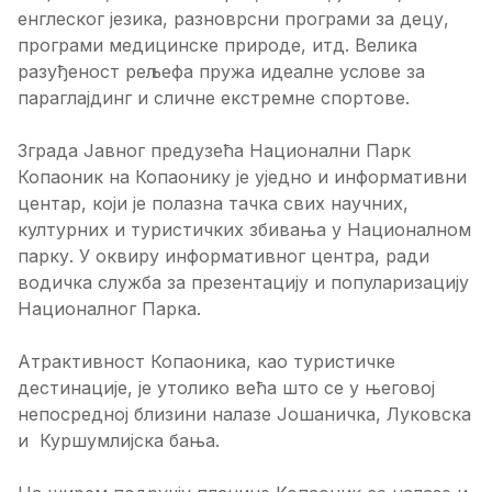
енглеског језика, разноврсни програми за децу,
програми медицинске природе, итд. Велика
разуђеност рељефа пружа идеалне услове за
параглајдинг и сличне екстремне спортове.
Зграда Јавног предузећа Национални Парк
Копаоник на Копаонику је уједно и информативни
центар, који је полазна тачка свих научних,
културних и туристичких збивања у Националном
парку. У оквиру информативног центра, ради
водичка служба за презентацију и популаризацију
Националног Парка.
Атрактивност Копаоника, као туристичке
дестинације, је утолико већа што се у његовој
непосредној близини налазе Јошаничка, Луковска
и Куршумлијска бања.