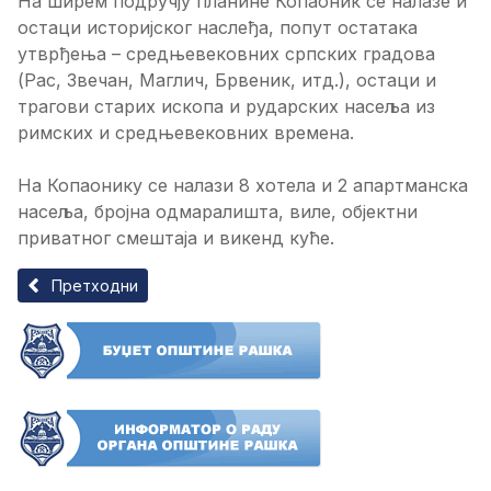
На ширем подручју планине Копаоник се налазе и
остаци историјског наслеђа, попут остатака
утврђења – средњевековних српских градова
(Рас, Звечан, Маглич, Брвеник, итд.), остаци и
трагови старих ископа и рударских насеља из
римских и средњевековних времена.
На Копаонику се налази 8 хотела и 2 апартманска
насеља, бројна одмаралишта, виле, објектни
приватног смештаја и викенд куће.
Претходни чланак: Голија
Претходни