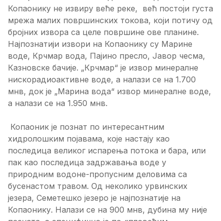
Копаонику не извиру веће реке, већ постоји густа
мрежа малих површинских токова, који потичу од
бројних извора са целе површине ове планине.
Најпознатији извори на Копаонику су Марине
воде, Крчмар вода, Пајино пресло, Јавор чесма,
Казновске бачије. „Крчмар“ је извор минералне
нискорадиоактивне воде, а налази се на 1.700
мнв, док је „Марина вода“ извор минералне воде,
а налази се на 1.950 мнв.
Копаоник је познат по интересантним
хидролошким појавама, које настају као
последица великог испарења потока и бара, или
пак као последица задржавања воде у
природним водоне-пропусним деловима са
бусенастом травом. Од неколико урвинских
језера, Семетешко језеро је најпознатије на
Копаонику. Налази се на 900 мнв, дубина му није