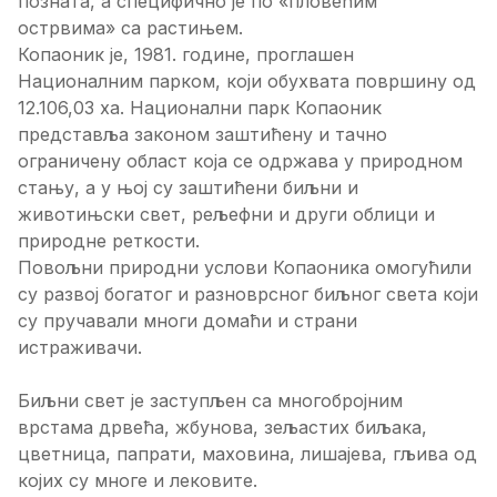
позната, а специфично је по «пловећим
острвима» са растињем.
Копаоник је, 1981. године, проглашен
Националним парком, који обухвата површину од
12.106,03 ха. Национални парк Копаоник
представља законом заштићену и тачно
ограничену област која се одржава у природном
стању, а у њој су заштићени биљни и
животињски свет, рељефни и други облици и
природне реткости.
Повољни природни услови Копаоника омогућили
су развој богатог и разноврсног биљног света који
су пручавали многи домаћи и страни
истраживачи.
Биљни свет је заступљен са многобројним
врстама дрвећа, жбунова, зељастих биљака,
цветница, папрати, маховина, лишајева, гљива од
којих су многе и лековите.