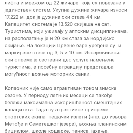
лифта и мрежом од 22 жичаре, које су повезане у
јединствен систем. Укупна дужина жичара износи
17.222 м, док је дужина ски стаза 44 км.
Капацитет система је 13.520 скијаша на сат.
Туристима, који уживају у алпским дисциплинама,
на располагању је и 20 км стаза за нордијско
скијање. На локацији Црвене баре уређене су и
маркиране стазе од 3, 5 и 10 км. Изнајмљивање
ски опреме је саставни део услуге намењене
туристима, а посебну атракцију представља
могућност вожње моторних санки.
Копаоник није само атрактиван током зимске
сезоне. У периоду летњих месеци се такође
бележи максимална искоришћеност смештајних
капацитета. Тада су атрактивне припреме
спортских екипа, пешачки излети (нпр. до извора
Метође и Семетешког језера), вожња планинским
бициклом, школе кошарке, тениса, јахања,