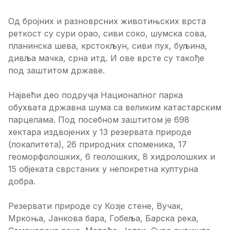
Од бројних и разноврсних животињских врста
реткост су сури орао, сиви соко, шумска сова,
планинска шева, крстокљун, сиви пух, буљина,
дивља мачка, срна итд. И ове врсте су такође
под заштитом државе.
Највећи део подручја Националног парка
обухвата државна шума са великим катастарским
парцелама. Под посебном заштитом је 698
хектара издвојених у 13 резервата природе
(локалитета), 26 природних споменика, 17
геоморфолошких, 6 геолошких, 8 хидролошких и
15 објеката сврстаних у непокретна културна
добра.
Резервати природе су Козје стене, Вучак,
Мркоња, Јанкова бара, Гобеља, Барска река,