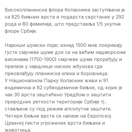
Високопланинска флора Копаоника заступљена је
са 825 биљних врста и подврста сврстаних у 292
рода и 80 фамилија, што представља 1/5 укупне
флоре Србије.
Највиши шумски појас изнад 1500 мнв покривају
густе смрчеве шуме док се на већим надморским
висинама (1750-1900) смрчеве шуме проређују и
прелазе у заједнице ниских жбунова где
преовлађују планинска клека и боровница.
У Националном Парку Копаоник живи и 91
ендемична и 82 субендемичне биљке, од којих је
чак 30 врста заштићено Уредбом о заштити
природних реткости територије Србије тј .
стављене су под режим апсолутне заштите.
Четири биљне врсте се налазе на Европској
Црвеној листи угрожених врста биљака и
животиња.