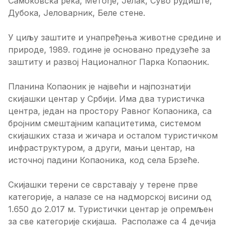
Самоковска река, Метође, Јелак, Суво рудиште,
Дубока, Јеловарник, Беле стене.
У циљу заштите и унапређења животне средине и
природе, 1989. године је основано предузеће за
заштиту и развој Националног Парка Копаоник.
Планина Копаоник је највећи и најпознатији
скијашки центар у Србији. Има два туристичка
центра, један на простору Равног Копаоника, са
бројним смештајним капацитетима, системом
скијашких стаза и жичара и осталом туристичком
инфраструктуром, а други, мањи центар, на
источној падини Копаоника, код села Брзеће.
Скијашки терени се сврставају у терене прве
категорије, а налазе се на надморској висини од
1.650 до 2.017 м. Туристички центар је опремљен
за све категорије скијаша. Располаже са 4 дечија