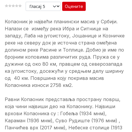
Оцените
Копаоник је највећи планински масив у Србији.
Налази се између река Ибра и Ситнице на
западу, Лаба на југоистоку, Јошанице и Козничке
реке на северу док је источна страна омеђена
долином реке Расине и Топлице. Добио је име по
бројним коповима различитих руда. Пружа се у
дужини од око 80 км, правцем од северозапада
ка југоистоку, досежући у средњем делу ширину
од 40 км. Површина коју покрива масив
Копаоника износи 2758 км2.
Равни Копаоник представља пространу површ,
која чини највиши део на Копаонику. Највиши
врхови Копаоника су : Гобеља (1934 мнм),
Караман (1936 мнм), Суво Рудиште (1976 мнм) ,
Панчићев врх (2017 мнм), Небеске столице (1913