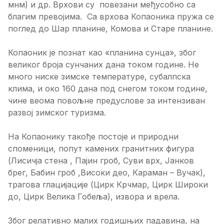
мнм) и др. Врхови су повезани међусобно са
благим превојима. Са врхова Копаоника пружа се
поглед до Шар планине, Комова и Старе планине.
Копаоник је познат као «планина сунца», због
великог броја сунчаних дана током године. Не
много ниске зимске температуре, субалпска
клима, и око 160 дана под снегом током године,
чине веома повољне предуслове за интензиван
развој зимског туризма.
На Копаонику такође постоје и природни
споменици, попут камених гранитних фигура
(Лисичја стена , Пајин гроб, Суви врх, Јанков
брег, Бабин гроб ,Високи део, Караман – Вучак),
трагова глацијације (Цирк Крчмар, Цирк Широки
до, Цирк Велика Гобеља), извора и врела.
Због релативно малих годишњих падавина, на