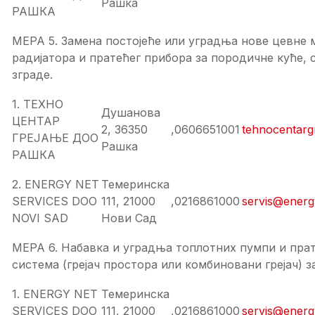
Рашка
РАШКА
МЕРА 5. Замена постојеће или уградња нове цевне м
радијатора и пратећег прибора за породичне куће, 
зграде.
1. ТЕХНО
Душанова
ЦЕНТАР
2, 36350
,0606651001
tehnocentarg
ГРЕЈАЊЕ ДОО
Рашка
РАШКА
2. ENERGY NET
Темеринска
SERVICES DOO
111, 21000
,0216861000
servis@energ
NOVI SAD
Нови Сад
МЕРА 6. Набавка и уградња топлотних пумпи и прат
система (грејач простора или комбиновани грејач) з
1. ENERGY NET
Темеринска
SERVICES DOO
111, 21000
,0216861000
servis@energ