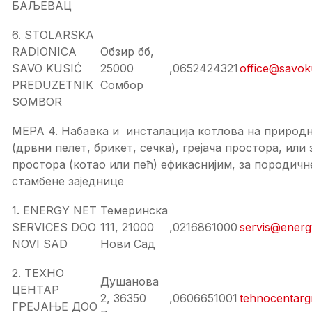
БАЉЕВАЦ
6. STOLARSKA
RADIONICA
Обзир бб,
SAVO KUSIĆ
25000
,0652424321
office@savok
PREDUZETNIK
Сомбор
SOMBOR
МЕРА 4. Набавка и инсталација котлова на природн
(дрвни пелет, брикет, сечка), грејачa простора, или 
простора (котао или пећ) ефикаснијим, за породичн
стамбене заједнице
1. ENERGY NET
Темеринска
SERVICES DOO
111, 21000
,0216861000
servis@energ
NOVI SAD
Нови Сад
2. ТЕХНО
Душанова
ЦЕНТАР
2, 36350
,0606651001
tehnocentarg
ГРЕЈАЊЕ ДОО