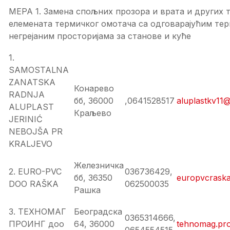
МЕРА 1. Замена спољних прозора и врата и других 
елемената термичког омотача са одговарајућим те
негрејаним просторијама за станове и куће
1.
SAMOSTALNA
ZANATSKA
Конарево
RADNJA
бб, 36000
,0641528517
aluplastkv11
ALUPLAST
Краљево
JERINIĆ
NEBOJŠA PR
KRALJEVO
Железничка
2. EURO-PVC
036736429,
бб, 36350
europvcrask
DOO RAŠKA
062500035
Рашка
3. ТЕХНОМАГ
Београдска
0365314666,
ПРОИНГ доо
64, 36000
tehnomag.pr