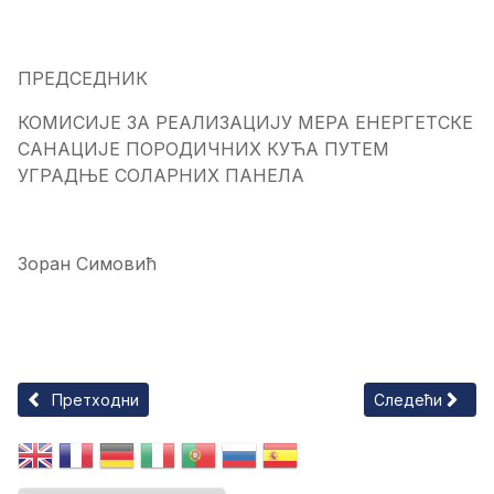
ПРЕДСЕДНИК
КОМИСИЈE ЗА РЕАЛИЗАЦИЈУ МЕРА ЕНЕРГЕТСКЕ
САНАЦИЈЕ ПОРОДИЧНИХ КУЋА ПУТЕМ
УГРАДЊЕ СОЛАРНИХ ПАНЕЛА
Зоран Симовић
Претходни чланак: ЈАВНИ ПОЗИВ за достављање захтева з
Следећи члан
Претходни
Следећи