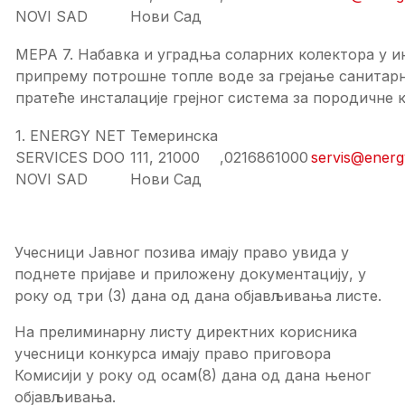
NOVI SAD
Нови Сад
МЕРА 7. Набавка и уградња соларних колектора у и
припрему потрошне топле воде за грејање санитар
пратеће инсталације грејног система за породичне к
1. ENERGY NET
Темеринска
SERVICES DOO
111, 21000
,0216861000
servis@energ
NOVI SAD
Нови Сад
Учесници Јавног позива имају право увида у
поднете пријаве и приложену документацију, у
року од три (3) дана од дана објављивања листе.
На прелиминарну листу директних корисника
учесници конкурса имају право приговора
Комисији у року од осам(8) дана од дана њеног
објављивања.