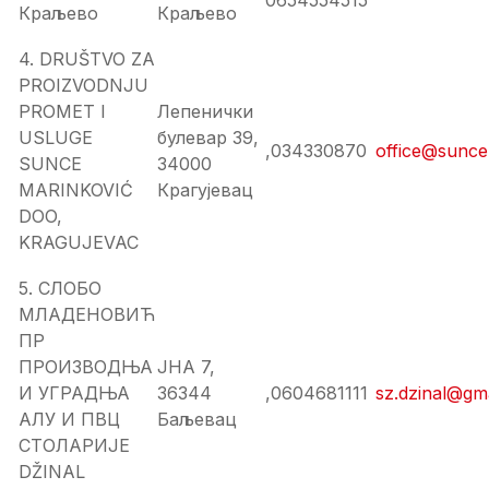
0654554515
Краљево
Краљево
4. DRUŠTVO ZA
PROIZVODNJU
PROMET I
Лепенички
USLUGE
булевар 39,
,034330870
office@sunce
SUNCE
34000
MARINKOVIĆ
Крагујевац
DOO,
KRAGUJEVAC
5. СЛОБО
МЛАДЕНОВИЋ
ПР
ПРОИЗВОДЊА
ЈНА 7,
И УГРАДЊА
36344
,0604681111
sz.dzinal@gm
АЛУ И ПВЦ
Баљевац
СТОЛАРИЈЕ
DŽINAL