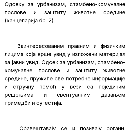
Одсеку за урбанизам, стамбено-комуналне
послове и заштиту животне средине
(канцеларија бр. 2)
.
Заинтересованим правним и физичким
лицима која врше увид у изложени материјал
за јавни увид, Одсек за урбанизам, стамбено-
комуналне послове и заштиту животне
средине, пружиће све потребне информације
и стручну помоћ у вези са појединим
решењима и евентуалним давањем
примедби и сугестија.
Обавештавају се и позивају органи,