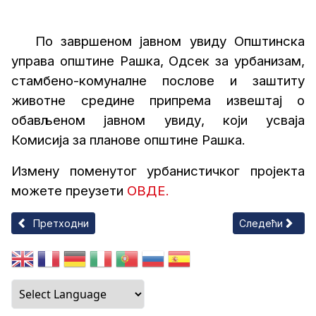
По завршеном јавном увиду Општинска
управа општине Рашка, Одсек за урбанизам,
стамбено-комуналне послове и заштиту
животне средине припрема извештај о
обављеном јавном увиду, који усваја
Комисија за планове општине Рашка.
Измену поменутог урбанистичког пројекта
можете преузети
ОВДЕ.
Претходни чланак: 35. СЕДНИЦА СЕДМОГ САЗИВА ОПШТИ
Следећи члан
Претходни
Следећи