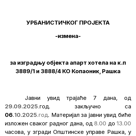
УРБАНИСТИЧКОГ ПРОЈЕКТА
-
измена-
за изградњу објекта апарт хотела на к.п
3889/1 и 3888/4 КО Копаоник, Рашка
Јавни увид трајаће 7 дана, од
29.09.20
2
5
.
год. закључно са
06
.
1
0.20
2
5
.год
. Материјал за јавни увид биће
изложен сваког радног дана, од
8.00
до
13.00
часова, у згради Општинске управе Рашка, у