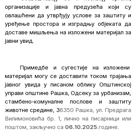
организације и јавна предузећа који су
овлашћени да утврђују услове за заштиту и
уређење простора и изградњу објеката да
доставе мишљења на изложени материјал за
јавни увид.
Примедбе и сугестије на изложени
материјал могу се доставити током трајања
јавног увида у писаном облику Општинској
управи општине Рашка, Одсеку за урбанизам,
стамбено-комуналне послове и заштиту
животне средине, 3
6350 Рашка, ул. Предрага
Вилимоновића бр. 1, лично на писарници или
поштом, закључно са
06.
1
0.20
2
5
.године.