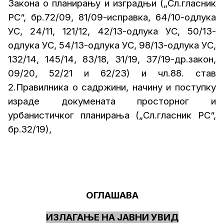
За
кона о планирању и изградњи („Сл.гласник
РС“, бр.72/09, 81/09-исправка, 64/10-одлука
УС, 24/11, 121/12, 42/13-одлука УС, 50/13-
одлука УС, 54/13-одлука УС, 98/13-одлука УС,
132/14
,
145/14
, 83/18, 31/19, 37/19-др.закон
,
09/20, 52/21 и 62/23
)
и чл.88. став
2.Правилника о садржини, начину и поступку
израде докумената просторног и
урбанистичког планирања („Сл.гласник РС“,
бр.32/19),
ОГЛАШАВА
ИЗЛАГАЊЕ НА ЈАВНИ УВИД