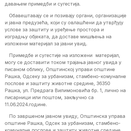
давањем примедби и сугестија.
Обавештавају се и позивају органи, организације
и јавна предузећа, који су овлашћени да утврђују
услове за заштиту и уређење простора и
изградњу објеката, да доставе мишљења на
изложени материјал за јавни увид.
Примедбе и сугестије на изложени материјал,
могу се доставити током трајања јавног увида у
писаном облику, Општинској управи општине
Рашка, Одсеку за урбанизам, стамбено-комуналне
послове и заштиту животне средине, 36350
Рашка, ул. Предрага Вилимоновића бр. 1, лично на
писарници или поштом, закључно са
11.06.2024.године.
По завршеном јавном увиду, Општинска управа
општине Рашка, Одсек за урбанизам, стамбено-
комуналне послове и заштиту животне средине,