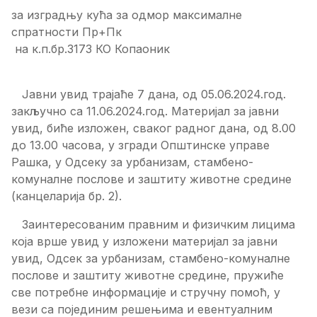
за изградњу кућа за одмор максималне
спратности Пр+Пк
на к.п.бр.3173 КО Копаоник
Јавни увид трајаће 7 дана, од 05.06.2024.год.
закључно са 11.06.2024.год. Материјал за јавни
увид, биће изложен, сваког радног дана, од 8.00
до 13.00 часова, у згради Општинске управе
Рашка, у Одсеку за урбанизам, стамбено-
комуналне послове и заштиту животне средине
(канцеларија бр. 2).
Заинтересованим правним и физичким лицима
која врше увид у изложени материјал за јавни
увид, Одсек за урбанизам, стамбено-комуналне
послове и заштиту животне средине, пружиће
све потребне информације и стручну помоћ, у
вези са појединим решењима и евентуалним