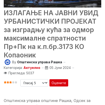
ИЗЛАГАЊЕ НА ЈАВНИ УВИД
УРБАНИСТИЧКИ ПРОЈЕКАТ
за изградњу кућа за одмор
максималне спратности
Пр+Пк на к.п.бр.3173 КО
Копаоник
By
Општинска управа Рашка
Категорија:
Актуелно
05 Јуни 2024
Прегледа: 5037
Оцените
ОЦЕНА КОРИСНИКА:
3
/
5
Општинска управа општине Рашка, Одсек за