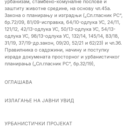
урбанизам, стамбено-комуналне послове и
заштиту животне средине, на основу чл.45а.
Закона о планирању и изградњи („Сл.гласник РС“,
бр.72/09, 81/09-исправка, 64/10-одлука УС, 24/11,
121/12, 42/13-одлука УС, 50/13-одлука УС, 54/13-
одлука УС, 98/13-одлука УС, 132/14, 145/14, 83/18,
31/19, 37/19-др.закон, 09/20, 52/21 и 62/23) и чл.36.
Правилника о садржини, начину и поступку
израде докумената просторног и урбанистичког
планирања („Сл.гласник РС“, бр.32/19),
ОГЛАШАВА
ИЗЛАГАЊЕ НА ЈАВНИ УВИД
УРБАНИСТИЧКИ ПРОЈЕКАТ