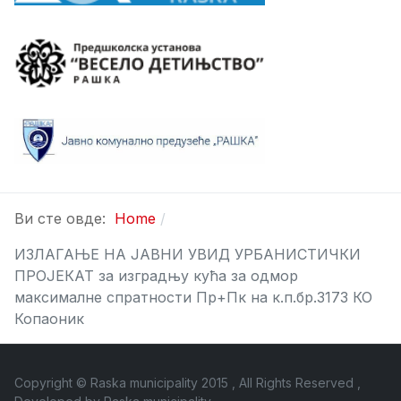
Ви сте овде:
Home
ИЗЛАГАЊЕ НА ЈАВНИ УВИД УРБАНИСТИЧКИ
ПРОЈЕКАТ за изградњу кућа за одмор
максималне спратности Пр+Пк на к.п.бр.3173 КО
Копаоник
Copyright © Raska municipality 2015 , All Rights Reserved ,