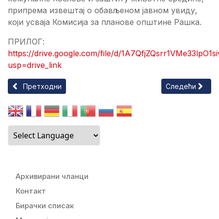
припрема извештај о обављеном јавном увиду,
који усваја Комисија за планове општине Рашка.
ПРИЛОГ:
https://drive.google.com/file/d/1A7QfjZQsrr1VMe33lpO
usp=drive_link
Претходни чланак: Учимо сви заједно
Следећи чланак
Претходни
Следећи
Архивирани чланци
Контакт
Бирачки списак