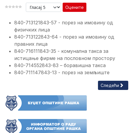
Оцените
840-713121843-57 - порез на имовину од
физичких лица
840-713122843-64 - порез на имовину од
правних лица
840-716111843-35 - комунална такса за
истицање фирме на пословном простору
840-714552843-83 – боравишна такса
840-711147843-13 - порез на земљиште
Следећи члана
Следећи