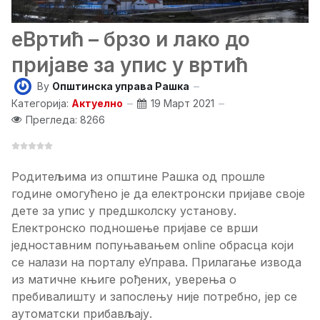
еВртић – брзо и лако до
пријаве за упис у вртић
By
Општинска управа Рашка
Категорија:
Актуелно
19 Март 2021
Прегледа: 8266
Родитељима из општине Рашка од прошле
године омогућено је да електронски пријаве своје
дете за упис у предшколску установу.
Електронско подношење пријаве се врши
једноставним попуњавањем online обрасца који
се налази на порталу еУправа. Прилагање извода
из матичне књиге рођених, уверења о
пребивалишту и запослењу није потребно, јер се
аутоматски прибављају.