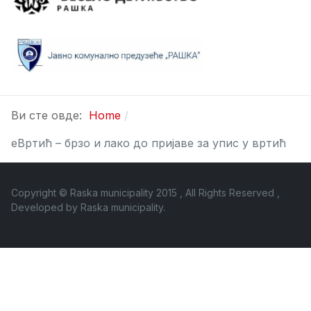
Ви сте овде:
Home
еВртић – брзо и лако до пријаве за упис у вртић
Copyright © Raska municipality 2015 , All Rights Reserved ,
Developed by
Raska municipality
.