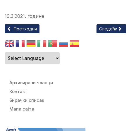
19.3.2021. године
Претходни чланак: НАРЕДБA о допуни наредбе о мерама з
Следећи члан
Претходни
Следећи
Архивирани чланци
Контакт
Бирачки списак
Мапа сајта