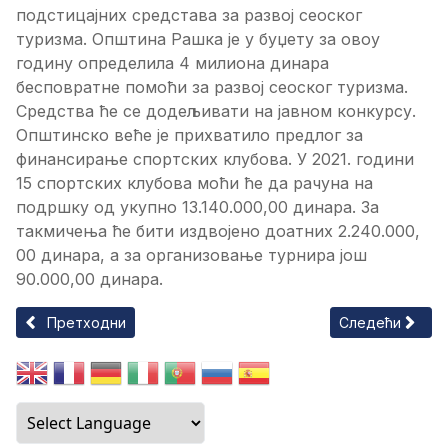
подстицајних средстава за развој сеоског
туризма. Општина Рашка је у буџету за овоу
годину определила 4 милиона динара
бесповратне помоћи за развој сеоског туризма.
Средства ће се додељивати на јавном конкурсу.
Општинско веће је прихватило предлог за
финансирање спортских клубова. У 2021. години
15 спортских клубова моћи ће да рачуна на
подршку од укупно 13.140.000,00 динара. За
такмичења ће бити издвојено доатних 2.240.000,
00 динара, а за организовање турнира још
90.000,00 динара.
Претходни чланак: НАРЕДБA о допуни наредбе о мерама з
Следећи члана
Претходни
Следећи