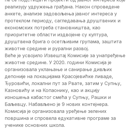
реализују удружења грађана. Након спроведене
анкете, анализе задовољења јавног интереса у
протеклом периоду, сагледавања друштвених и
економских потреба становништва, као
приоритетне области издвојене су култура,
друштвена брига о осетљивим групама, заштита
животне средине и рурални развој.
Веће је усвојило Извештај Комисије за унапређење
животне средине. У 2020. години Комисија је
организовала уклањање и санирање дивљих
депоније на локацијама Красојевићке ливаде,
Ђуровићи, локални пут за Рвате, затим у Супњу,
Казновићу и на Копаонику, као и акцију
изношења кабастог смећа у Супњу, Рашки и
Баљевцу. Набављено је 9 нових контејнера.
Комисија је организовала уређење зелених
површина и спровела едукативне програме за
ученике основних школа.