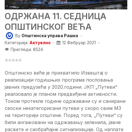
ОДРЖАНА 11. СЕДНИЦА
ОПШТИНСКОГ ВЕЋА
By
Општинска управа Рашка
Категорија:
Актуелно
12 Фебруар 2021
Прегледа: 8524
Општинско веће је прихватило Извештај о
реализацији годишњих програма пословања
јавних предузећа у 2020.години. ЈКП „Путеви“
реалзовало је планом предвиђене активности.
Током протекле године одржавани су и санирани
сеоски некатегорисани путеви у скоро свим МЗ
на територији општине. Поред тога, „Путеви“ су
били ангажовани на одржавању зеленила, јавне
расвете и саобраћајне сигнализације. Од наплате