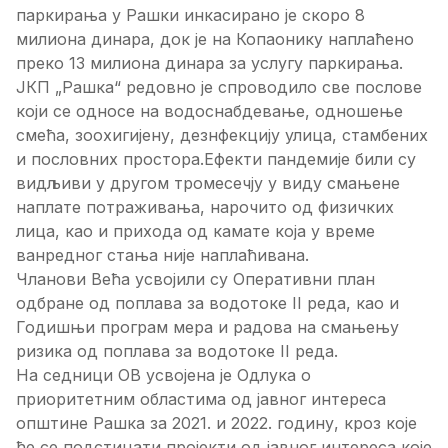
паркирања у Рашки инкасирано је скоро 8
милиона динара, док је на Копаонику наплаћено
преко 13 милиона динара за услугу паркирања.
ЈКП „Рашка“ редовно је спроводило све послове
који се односе на водоснабдевање, одношење
смећа, зоохигијену, дезнфекцију улица, стамбених
и пословних простора.Ефекти пандемије били су
видљиви у другом тромесечју у виду смањене
наплате потраживања, нарочито од физичких
лица, као и прихода од камате која у време
ванредног стања није наплаћивана.
Чланови Већа усвојили су Оперативни план
одбране од поплава за водотоке II реда, као и
Годишњи програм мера и радова на смањењу
ризика од поплава за водотоке II реда.
На седници ОВ усвојена је Одлука о
приоритетним областима од јавног интереса
општине Рашка за 2021. и 2022. годину, кроз које
ће се подстицати пројекти од јавног интереса које