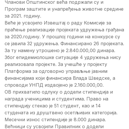
Чланови Општинског већа подржали су и
Програм заштите и унапређења животне средине
за 2021. годину.
Веће је усвојило Извештај о раду Комисије за
праћење реализације пројеката удружења грађана
за 2020.годину. У прошлој години на конкурсе су
се јавила 32 удружења. Финансирано 26 пројеката.
За ту намену утрошено је 2.840.000,00 динара.
Због епидемиолошке ситуације 4 удружења нису
реализовала пројекте. За учешће у пројекту
Платформа за одговорно управљње јавним
финансијама који финансира Влада Шведске, а
спроводи УНПД издвојено је 2.160.000,00.
ОВ прихватило одлуку о додели стипендија и
награда ученицима и студентима. Право на
стипендију стекао је 51 студент, као и 14
студената из друштвено осетљивих категорија.
Месечни износ стипендије је 8.000 динара.
Већници су усвојили Правилник о додели