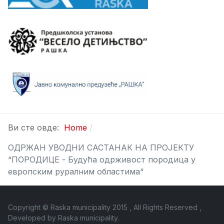
Ви сте овде:
Home
ОДРЖАН УВОДНИ САСТАНАК НА ПРОЈЕКТУ
“ПОРОДИЦЕ - Будућа одрживост породица у
европским руралним областима“
Copyright © Raska municipality 2015 , All Rights Reserved ,
Developed by
Raska municipality
.