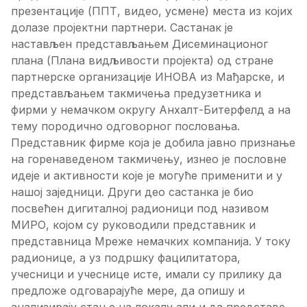
презентације (ППТ, видео, усмене) места из којих
долазе пројектни партнери. Састанак је
настављен представљањем Дисеминационог
плана (Плана видљивости пројекта) од стране
партнерске организације ИНОВА из Мађарске, и
представљањем такмичења предузетника и
фирми у немачком округу Анхалт-Битерфелд а на
тему породично одговорног пословања.
Представник фирме која је добила јавно признање
на горенаведеном такмичењу, изнео је пословне
идеје и активности које је могуће применити и у
нашој заједници. Други део састанка је био
посвећен дигиталној радионици под називом
МИРО, којом су руководили представник и
представница Мреже немачких компанија. У току
радионице, а уз подршку фацилитатора,
учесници и учеснице исте, имали су прилику да
предложе одговарајуће мере, да опишу и