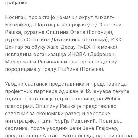
грађанке.
Носилац пројекта је немачки округ Анхалт-
Битерфелд. Партнери на пројекту су Општина
Рашка, рурална Општина Отепа (Естонија),
рурална Општина Даугавпилс (Летонија), ИХК
Центар за обуку Хале-Десау ГмБХ (Немачка),
невладина организација ИНОВА (Дебрецен,
Мађарска) и Регионални центар за подршку
породицама у граду Пшћина (Пољска).
Уводни састанак представника и представница
пројектних партнера одржан је 12. јануара текуће
године. Састанак је одржан онлине, на Webex
платформи. Општину Рашка је представљао
саветник за економски развој и европске
интеграције, г-дин Ђорђе Радоичић. Први део
састанка, после уводних речи Јане Глајснер,
представнице Анхалт-Битерфелда, односио се на