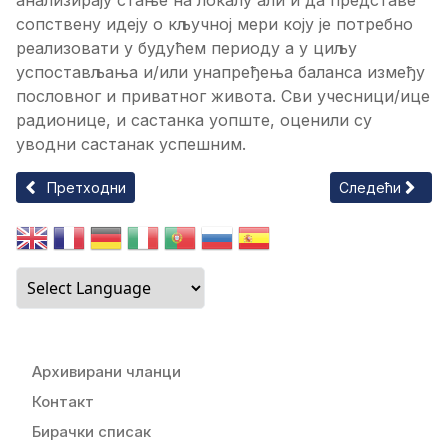
анализирају стање на локалу али и да представе
сопствену идеју о кључној мери коју је потребно
реализовати у будућем периоду а у циљу
успостављања и/или унапређења баланса између
пословног и приватног живота. Сви учесници/ице
радионице, и састанка уопште, оценили су
уводни састанак успешним.
Претходни чланак: Захтев за давање сагласности на пове
Следећи члана
Претходни
Следећи
Архивирани чланци
Контакт
Бирачки списак