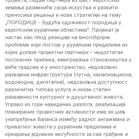
пројекта, седам партнера из шест европских
земаља размениће своја искуства и развити
преносива решења и нове стратегије на тему
„ПОРОДИЦЕ - Будућа одрживост породица у
европским руралним областима“. Пројекат је
настао као плод реакције на многобројне
проблеме који постоје у руралним пределима из
којих долазе пројектни партнери – недостатак
пословних прилика, емигрирање становништва у
веће градове и у иностранство, недовољно
развијена инфраструктура (путна, канализациона,
водоводна, дигитална), недовољна доступност
различитих типова услуга и низак степен
развијености културног и друштвеног живота.
Управо из горе наведених разлога, реализација
планираних пројектних активности има за циљ
унапређење баланса између радног ангажмана и
приватног живота у руралним пределима и
креирање једнаких могућности за све грађане и