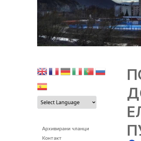
П
Д
Е
П
Архивирани чланци
Контакт