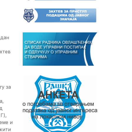
 дан
хтев
гу за
а,
од
Г),
еме и
ажити