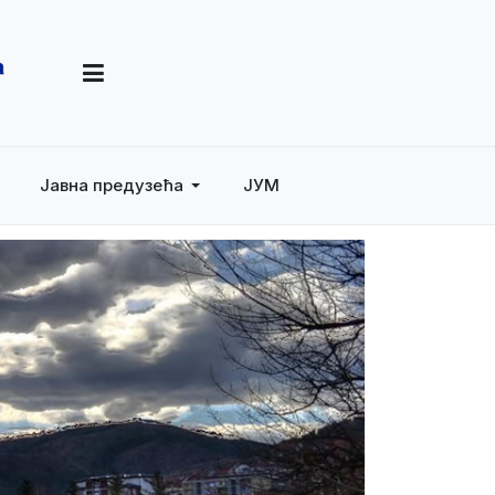
Јавна предузећа
ЈУМ