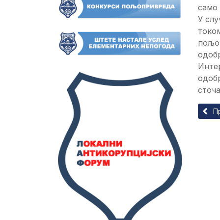
само 
У слу
током
пољо
одоб
Инте
одоб
сточа
Прет
П