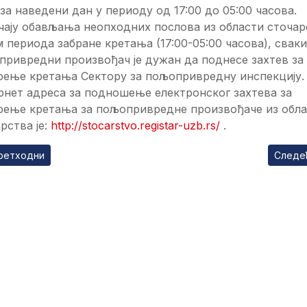
за наведени дан у периоду од 17:00 до 05:00 часова.
чају обављања неопходних послова из области сточар
 периода забране кретања (17:00-05:00 часова), сваки
привредни произвођач је дужан да поднесе захтев за
рење кретања Сектору за пољопривредну инспекцију.
рнет адреса за подношење електронског захтева за
рење кретања за пољопривредне произвођаче из обл
рства је:
http://stocarstvo.registar-uzb.rs/
.
ходни чланак: Пријавите ваше дете за вртић без одласка на ш
Следе
ретходни
Следе