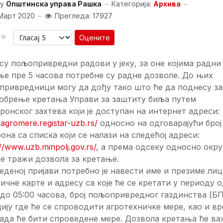
y
Општинска управа Рашка
Категорија:
Архива
Март 2020
Прегледа: 17927
Оцените
су пољопривредни радови у јеку, за оне којима радни
е пре 5 часова потребне су радне дозволе. До њих
привредници могу да дођу тако што ће да поднесу за
добрење кретања Управи за заштиту биља путем
ронског захтева који је доступан на интернет адреси:
//agromere.registar-uzb.rs/
односно на одговарајући број
она са списка који се налази на следећој адреси:
://www.uzb.minpolj.gov.rs/
, а према одсеку односно окру
се тражи дозвола за кретање.
еденој пријави потребно је навести име и презиме лиц
личне карте и адресу са које ће се кретати у периоду 
 до 05:00 часова, број пољопривредног газдинства (БП
ију где ће се спроводити агротехничке мере, као и вр
ада ће бити спроведене мере. Дозвола кретања ће в