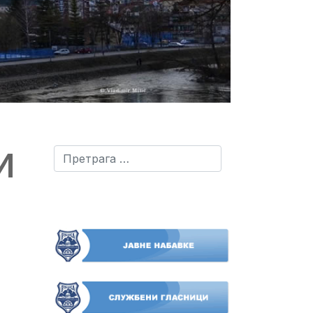
И
Претрага