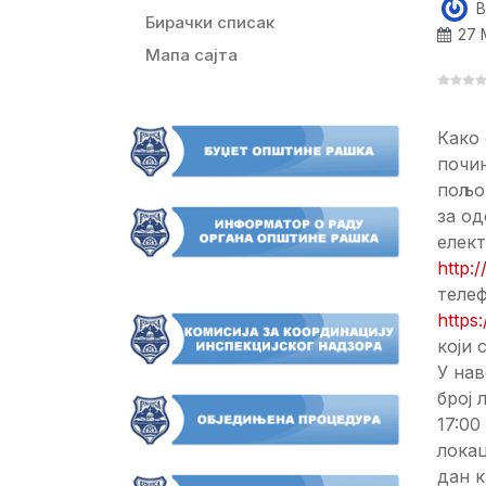
B
Бирачки списак
27 
Мапа сајта
Како 
почињ
пољо
за о
елект
http:
телеф
https
који 
У нав
број 
17:00
локац
дан к