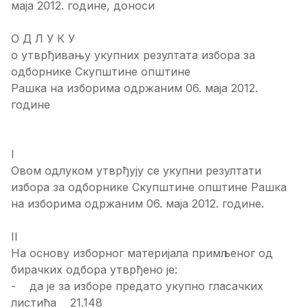
маја 2012. године, доноси
О Д Л У К У
о утврђивању укупних резултата избора за
одборнике Скупштине општине
Рашка на изборима одржаним 06. маја 2012.
године
I
Овом одлуком утврђују се укупни резултати
избора за одборнике Скупштине општине Рашка
на изборима одржаним 06. маја 2012. године.
II
На основу изборног материјала примљеног од
бирачких одбора утврђено је:
- да је за изборе предато укупно гласачких
листића 21.148