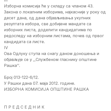
Изборна комисија ће у складу са чланом 43.
Закона о локалним изборима, најкасније у року од
десет дана, од дана објављивања укупних
резултата избора, све добијене мандате са
изборних листа, доделити кандидатима по
редоследу на изборним листама, почев од првог
кандидата са листе.
IV
Ова Одлуку ступа на снагу даном доношења и
објављује се у ,,Службеном гласнику општине
Рашка''.
Број 013-122-6/12.
У Рашки дана 07. маја 2012. године.
ИЗБОРНА КОМИСИЈА ОПШТИНЕ РАШКА
П Р Е Д С Е Д Н И К