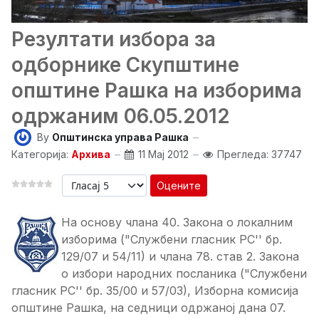
Резултати избора за
одборнике Скупштине
општине Рашка на изборима
одржаним 06.05.2012
By
Општинска управа Рашка
Категорија:
Архива
11 Мај 2012
Прегледа: 37747
Оцените
Ha основу члана 40. Закона о локалним
изборима ("Службени гласник РС'' бр.
129/07 и 54/11) и члана 78. став 2. Закона
о избори народних посланика ("Службени
гласник РС'' бр. 35/00 и 57/03), Изборна комисија
општине Рашка, на седници одржаној дана 07.