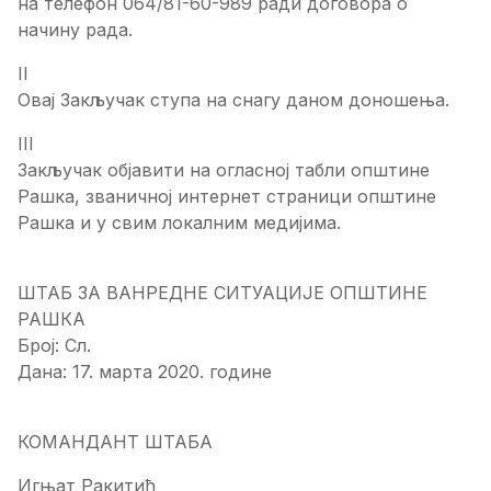
на телефон 064/81-60-989 ради договора о
начину рада.
II
Овај Закључак ступа на снагу даном доношења.
III
Закључак објавити на огласној табли општине
Рашка, званичној интернет страници општине
Рашка и у свим локалним медијима.
ШТАБ ЗА ВАНРЕДНЕ СИТУАЦИЈЕ ОПШТИНЕ
РАШКА
Број: Сл.
Дана: 17. марта 2020. године
КОМАНДАНТ ШТАБА
Игњат Ракитић