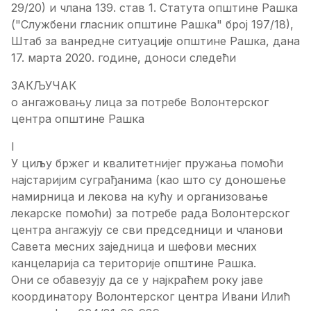
29/20) и члана 139. став 1. Статута општине Рашка
("Службени гласник општине Рашка" број 197/18),
Штаб за ванредне ситуације општине Рашка, дана
17. марта 2020. године, доноси следећи
ЗАКЉУЧАК
о ангажовању лица за потребе Волонтерског
центра општине Рашка
I
У циљу бржег и квалитетнијег пружања помоћи
најстаријим суграђанима (као што су доношење
намирница и лекова на кућу и организовање
лекарске помоћи) за потребе рада Волонтерског
центра ангажују се сви председници и чланови
Савета месних заједница и шефови месних
канцеларија са територије општине Рашка.
Они се обавезују да се у најкраћем року јаве
координатору Волонтерског центра Ивани Илић