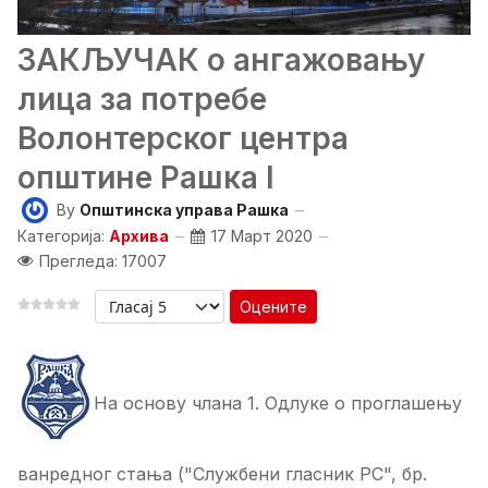
ЗАКЉУЧАК о ангажовању
лица за потребе
Волонтерског центра
општине Рашка I
By
Општинска управа Рашка
Категорија:
Архива
17 Март 2020
Прегледа: 17007
Оцените
Ha основу члана 1. Одлуке о проглашењу
ванредног стања ("Службени гласник РС", бр.