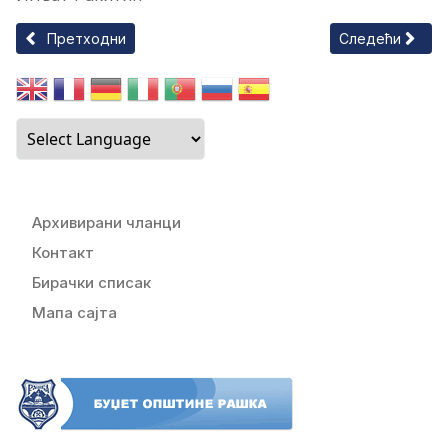
Претходни чланак: ЗАКЉУЧАК о ангажовању возила за пот
Следећи чланак
Претходни
Следећи
Архивирани чланци
Контакт
Бирачки списак
Мапа сајта