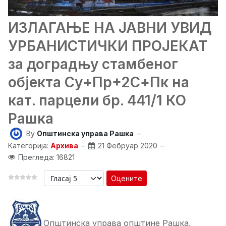
ИЗЛАГАЊЕ НА ЈАВНИ УВИД
УРБАНИСТИЧКИ ПРОЈЕКАТ
за доградњу стамбеног
објекта Су+Пр+2С+Пк на
кат. парцели бр. 441/1 КО
Рашка
By
Општинска управа Рашка
Категорија:
Архива
21 Фебруар 2020
Прегледа: 16821
Оцените
Општинска управа општине Рашка,