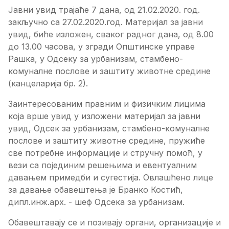
Јавни увид трајаће 7 дана, од 21.02.2020. год.
закључно са 27.02.2020.год. Материјал за јавни
увид, биће изложен, сваког радног дана, од 8.00
до 13.00 часова, у згради Општинске управе
Рашка, у Одсеку за урбанизам, стамбено-
комуналне послове и заштиту животне средине
(канцеларија бр. 2).
Заинтересованим правним и физичким лицима
која врше увид у изложени материјал за јавни
увид, Одсек за урбанизам, стамбено-комуналне
послове и заштиту животне средине, пружиће
све потребне информације и стручну помоћ, у
вези са појединим решењима и евентуалним
давањем примедби и сугестија. Овлашћено лице
за давање обавештења је Бранко Костић,
дипл.инж.арх. - шеф Одсека за урбанизам.
Обавештавају се и позивају органи, организације и