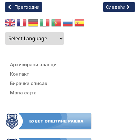
Претходни чланак: ОГЛАШАВА ИЗЛАГАЊЕ НА ЈАВНИ УВИД УР
Следећи члан
Претходни
Следећи
Архивирани чланци
Контакт
Бирачки списак
Мапа сајта