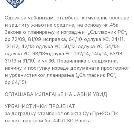
Одсек за урбанизам, стамбено-комуналне послове
и заштиту животне средине, на основу чл.45а.
Закона о планирању и изградњи („Сл.гласник РС“,
бр.72/09, 81/09-исправка, 64/10-одлука УС, 24/11,
121/12, 42/13-одлука УС, 50/13-одлука УС, 54/13-
одлука УС, 98/13-одлука УС, 132/14, 145/14, 83/18,
31/19 и 31/19) и чл.36. Правилника о садржини,
начину и поступку израде докумената просторног
и урбанистичког планирања („Сл.гласник РС“,
бр.64/15),
ОГЛАШАВА ИЗЛАГАЊЕ НА ЈАВНИ УВИД
УРБАНИСТИЧКИ ПРОЈЕКАТ
за доградњу стамбеног објекта Су+Пр+2С+Пк
на кат. парцели бр. 441/1 КО Рашка