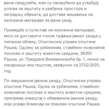
јавна предузећа, који су овлашћени да утврђују
услове за заштиту и уређење простора и
изградњу објеката, да доставе мишљења на
изложени материјал за јавни увид.
Примедбе и сугестије на изложени материјал,
могу се доставити током трајања јавног увида у
писаном облику, Општинској управи општине
Рашка, Одсеку за урбанизам, стамбено-комуналне
послове и заштиту животне средине, 36350
Рашка, ул. Предрага Вилимоновића бр. 1, лично на
писарници или поштом, закључно са 27.02.2020.
год.
По завршеном јавном увиду, Општинска управа
општине Рашка, Одсек за урбанизам, стамбено-
комуналне послове и заштиту животне средине,
припрема извештај о обављеном јавном увиду,
који усваја Комисија за планове општине Рашка.