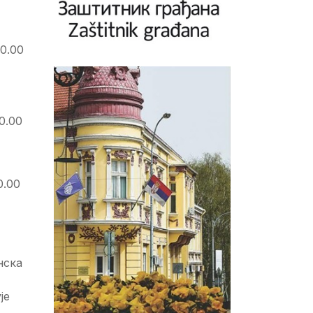
00.00
0.00
0.00
нска
је