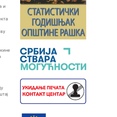
а и
екта
сву
скине
а
ју
штај