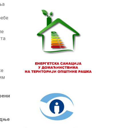
ња
ребе
ле
ета
се
им
рени
одње