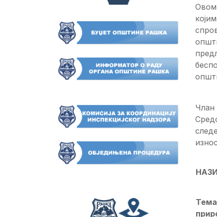
Овом
којим
спров
општ
пред
бесп
општи
Члан 
Средс
след
изно
НАЗ
Тема
прир