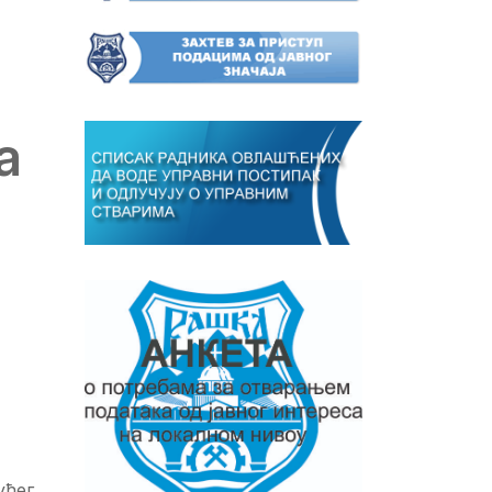
а
ућег