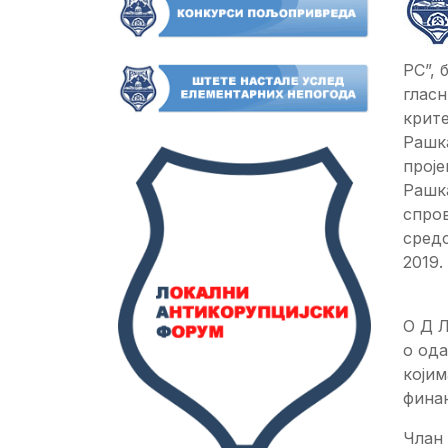
РС”, 
гласн
крите
Рашк
проје
Рашка
спро
средс
2019.
О Д Л
о од
којим
фина
Члан 