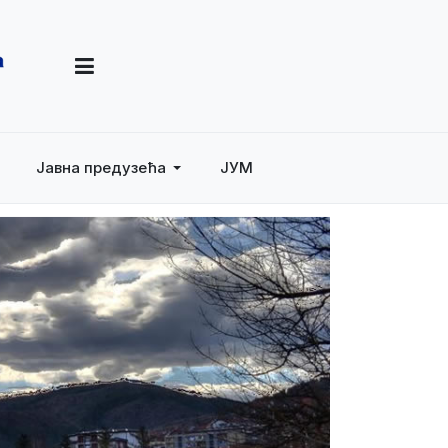
Јавна предузећа
ЈУМ