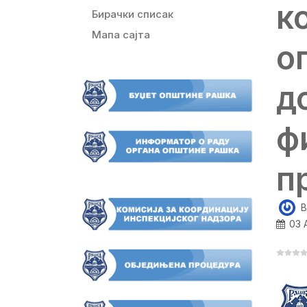
к
Бирачки списак
Мапа сајта
о
д
ф
п
B
03 