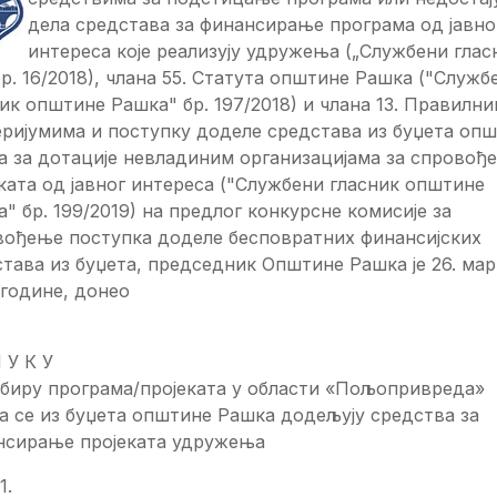
дела средстава за финансирање програма од јавно
интереса које реализују удружења („Службени глас
бр. 16/2018), члана 55. Статута општине Рашка ("Служб
ик општине Рашка" бр. 197/2018) и члана 13. Правилни
ријумима и поступку доделе средстава из буџета оп
а за дотације невладиним организацијама за спровођ
ката од јавног интереса ("Службени гласник општине
" бр. 199/2019) на предлог конкурсне комисије за
вођење поступка доделе бесповратних финансијских
тава из буџета, председник Општине Рашка је 26. мар
 године, донео
 У К У
абиру програма/пројеката у области «Пољопривреда»
а се из буџета општине Рашка додељују средства за
нсирање пројеката удружења
1.