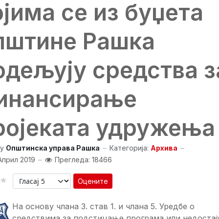
ојима се из буџета
пштине Рашка
одељују средства з
инансирање
ројеката удружења
y
Општинска управа Рашка
Категорија:
Архива
Април 2019
Прегледа: 18466
Оцените
На основу члана 3. став 1. и члана 5. Уредбе о
средствима за подстицање програма или недостај