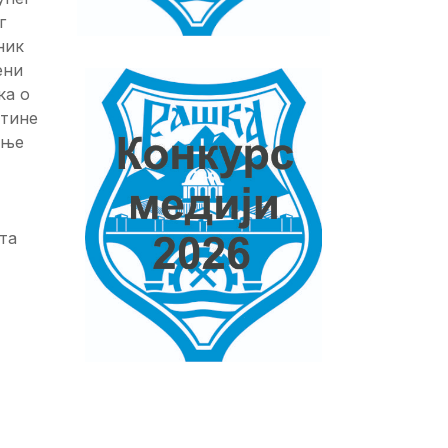
г
ник
ени
ка о
штине
ење
та