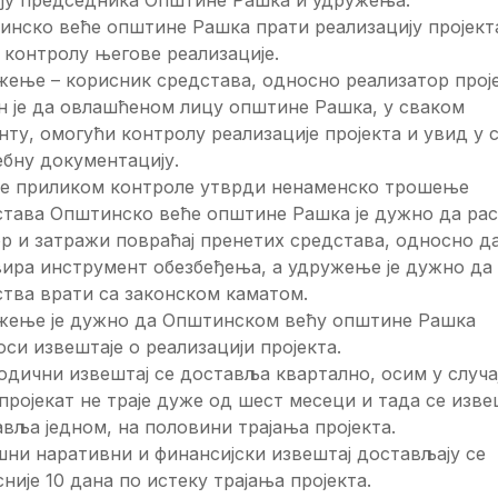
инско веће општине Рашка прати реализацију пројект
контролу његове реализације.
жење – корисник средстава, односно реализатор прој
н је да овлашћеном лицу општине Рашка, у сваком
ту, омогући контролу реализације пројекта и увид у 
бну документацију.
се приликом контроле утврди ненаменско трошење
става Општинско веће општине Рашка је дужно да ра
р и затражи повраћај пренетих средстава, односно д
вира инструмент обезбеђења, а удружење је дужно да
тва врати са законском каматом.
жење је дужно да Општинском већу општине Рашка
си извештаје о реализацији пројекта.
дични извештај се доставља квартално, осим у случа
пројекат не траје дуже од шест месеци и тада се изве
вља једном, на половини трајања пројекта.
ни наративни и финансијски извештај достављају се
сније 10 дана по истеку трајања пројекта.