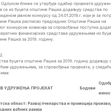
 Одлуком ближе се утврђује одабир пројеката удруже
а се из буџета општине Рашка додељују средства по
еденом јавном конкурсу од 24.01.2019.г. који је за пот
ине Рашка расписао председник Општине Рашка на
лог конкурсне комисија за спровођење поступка доде
овратних финансијских средстава удружењима из буџ
не Рашка за 2019. годину.
2.
тва буџета општине Рашка за 2019. годину додељују 
ећим удружењима, за спровођење пројеката, у следећ
сима:
Одоб
ИВ УДРУЖЕЊА
ПРОЈЕКАТ
Бодови
изно
с
тска област: Развој пчеларства и промоција произв
одних воћних ракија