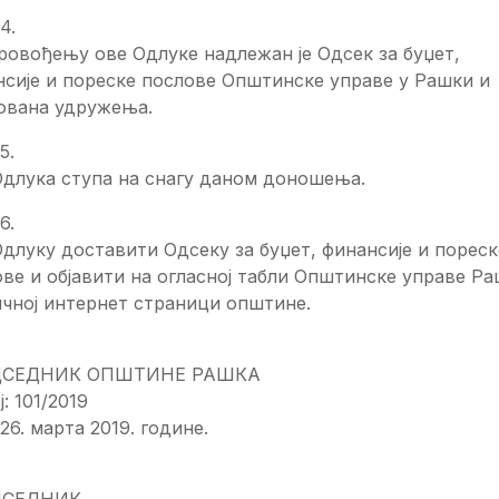
4.
ровођењу ове Одлуке надлежан је Одсек за буџет,
сије и пореске послове Општинске управе у Рашки и
ована удружења.
5.
Одлука ступа на снагу даном доношења.
6.
длуку доставити Одсеку за буџет, финансије и пореск
ве и објавити на огласној табли Општинске управе Ра
чној интернет страници општине.
ДСЕДНИК ОПШТИНЕ РАШКА
ј: 101/2019
26. марта 2019. године.
ДСЕДНИК