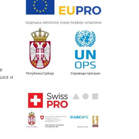
е
шка и