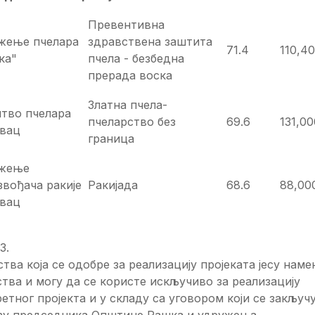
Превентивна
жење пчелара
здравствена заштита
71.4
110,4
ка"
пчела - безбедна
прерада воска
Златна пчела-
тво пчелара
пчеларство без
69.6
131,00
вац
граница
жење
звођача ракије
Ракијада
68.6
88,00
вац
3.
тва која се одобре за реализацију пројеката јесу наме
тва и могу да се користе искључиво за реализацију
етног пројекта и у складу са уговором који се закључу
ђу председника Општине Рашка и удружења.