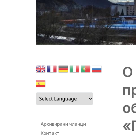
О
п
о
«
Архивирани чланци
Контакт