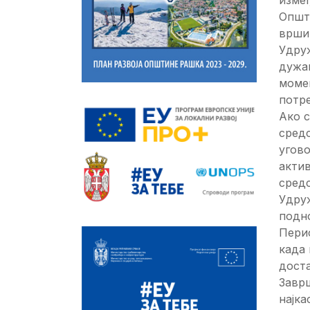
Општ
врши 
Удру
дужа
момен
потре
Ако 
сред
угово
акти
средс
Удру
подно
Перио
када 
доста
Заврш
најка