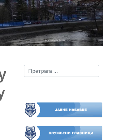
у
Претрага
у