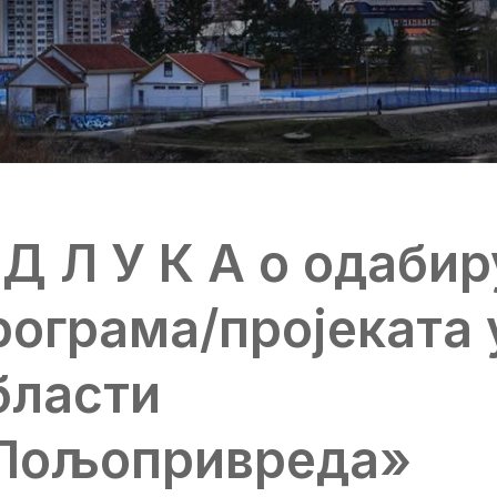
 Д Л У К A о одабир
рограма/пројеката 
бласти
Пољопривреда»