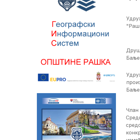
Удру
"Раш
Друш
Баље
Удру
прои
Баље
Члан 
Средс
средс
конкр
изме