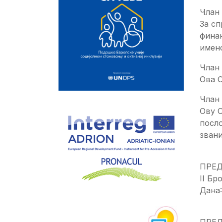
Члан 
За сп
финан
имен
Члан 
Ова 
Члан 
Ову О
посло
звани
ПРЕ
II Бро
Дана:
ПРЕ