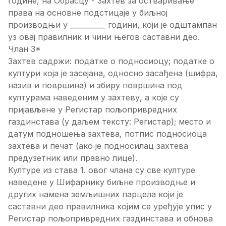
године, на Обрасцу - Захтев за остваривање
права на основне подстицаје у биљној
производњи у __________ години, који је одштампан
уз овај правилник и чини његов саставни део.
Члан 3*
Захтев садржи: податке о подносиоцу; податке о
култури која је засејана, односно засађена (шифра,
назив и површина) и збиру површина под
културама наведеним у захтеву, а које су
пријављене у Регистар пољопривредних
газдинстава (у даљем тексту: Регистар); место и
датум подношења захтева, потпис подносиоца
захтева и печат (ако је подносилац захтева
предузетник или правно лице).
Културе из става 1. овог члана су све културе
наведене у Шифарнику биљне производње и
других намена земљишних парцела који је
саставни део правилника којим се уређује упис у
Регистар пољопривредних газдинстава и обнова