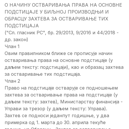
О НАЧИНУ ОСТВАРИВАЊА ПРАВА НА ОСНОВНЕ
ПОДСТИЦАЈЕ У БИЉНОЈ ПРОИЗВОДЊИ И
ОБРАСЦУ ЗАХТЕВА ЗА ОСТВАРИВАЊЕ ТИХ
ПОДСТИЦАЈА
("Сл. гласник РС", бр. 29/2013, 9/2016 и 44/2018 -
др. закон)
Члан 1
Овим правилником ближе се прописује начин
остваривања права на основне подстицаје (у
даљем тексту: подстицаји), као и образац захтева
за остваривање тих подстицаја.
Члан 2
Право на подстицаје остварује се подношењем
захтева за остваривање права на подстицаје (у
даљем тексту: захтев), Министарству финансија -
Управи за трезор (у даљем тексту: Управа).
Захтев се подноси једанпут годишње, у два
примерка од 1. марта до 30. априла текуће