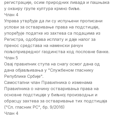
регистрације, осим природних ливада и пашњака
у оквиру групе култура крмно биље.
Члан 4
Управа утврђује да ли су испуњени прописани
услови за остваривање права на подстицаје,
упоређује податке из захтева са подацима из
Регистра, одобрава исплату и даје налог за
пренос средстава на наменски рачун
пољопривредног газдинства код пословне банке.
Члан 5
Овај правилник ступа на снагу осмог дана од
дана објављивања у "Службеном гласнику
Републике Србије".
Самостални члан Правилника о изменама
Правилника о начину остваривања права на
основне подстицаје у биљној производњи и
обрасцу захтева за остваривање тих подстицаја
("Сл. гласник РС", бр. 9/2016)
Члан 4