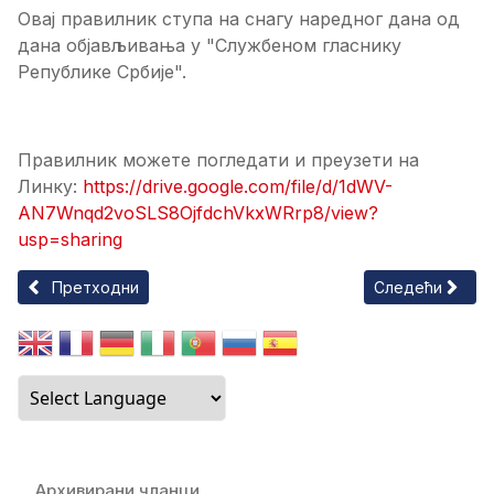
Овај правилник ступа на снагу наредног дана од
дана објављивања у "Службеном гласнику
Републике Србије".
Правилник можете погледати и преузети на
Линку:
https://drive.google.com/file/d/1dWV-
AN7Wnqd2voSLS8OjfdchVkxWRrp8/view?
usp=sharing
Претходни чланак: ЈАВНИ ПОЗИВ ЗА УЧЕШЋЕ У ФИНАНСИР
Следећи чланак:
Претходни
Следећи
Архивирани чланци