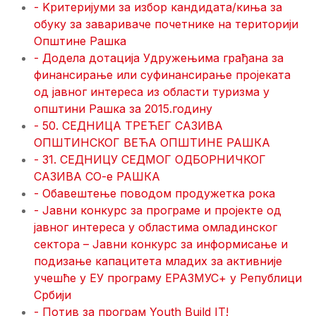
- Kритеријуми за избор кандидата/киња за
обуку за завариваче почетнике на територији
Општине Рашка
- Додела дотација Удружењима грађана за
финансирање или суфинансирање пројеката
од јавног интереса из области туризма у
општини Рашка за 2015.годину
- 50. СЕДНИЦА ТРЕЋЕГ САЗИВА
ОПШТИНСКОГ ВЕЋА ОПШТИНЕ РАШКА
- 31. СЕДНИЦУ СЕДМОГ ОДБОРНИЧКОГ
САЗИВА СО-е РАШКА
- Обавештење поводом продужетка рока
- Јавни конкурс за програме и пројекте од
јавног интереса у областима омладинског
сектора – Јавни конкурс за информисање и
подизање капацитета младих за активније
учешће у ЕУ програму ЕРАЗМУС+ у Републици
Србији
- Потив за програм Youth Build IT!