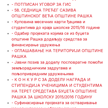
- ПОТПИСАН УГОВОР ЗА ГИС
- 58. СЕДНИЦА ТРЕЋЕГ САЗИВА
ОПШТИНСКОГ ВЕЋА ОПШТИНЕ РАШКА
- Куповина месечних карти ђацима и
студентима до краја школске 2015/16 године
- Oдабир пројеката којима се из буџета
општине Рашка додељују средства за
финансирање удружења
- ОГЛАШАВАЊЕ НА ТЕРИТОРИЈИ ОПШТИНЕ
РАШКА
- Јавни позив за доделу посповратне помоћи
земљорадничким задругама и
пољопривредним удружењима
- К О Н К У Р С ЗА ДОДЕЛУ НАГРАДА И
СТИПЕНДИЈА УЧЕНИЦИМА И СТУДЕНТИМА
НА ТЕРЕТ СРЕДСТАВА БУЏЕТА ОПШТИНЕ
РАШКА ЗА ШКОЛСКУ 2015/2016 ГОДИНУ
- Суфинасирање пројеката за остваривање