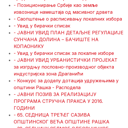
- Позиционирање Србије као земље
извознице намештаја од масивног дрвета
- Саопштење о расписивању локалних избора
- Увид у бирачки списак
- ЈАВНИ УВИД ПЛАН ДЕТАЉНЕ РЕГУЛАЦИЈЕ
СУНЧАНА ДОЛИНА – БАЧИШТЕ НА
КОПАОНИКУ
- Увид у бирачки списак за локалне изборе
- ЈАВНИ УВИД УРБАНИСТИЧКИ ПРОЈЕКАТ
за изгрдњу пословно-производног објекта
индустријска зона Драганићи
- Конкурс за доделу дотација удружењима у
општини Рашка - Расподела
- ЈАВНИ ПОЗИВ ЗА РЕАЛИЗАЦИЈУ
ПРОГРАМА СТРУЧНА ПРАКСА У 2016.
ГОДИНИ
- 65. СЕДНИЦА ТРЕЋЕГ САЗИВА
ОПШТИНСКОГ ВЕЋА ОПШТИНЕ РАШКА