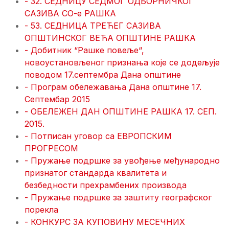
- 32. СЕДНИЦУ СЕДМОГ ОДБОРНИЧКОГ
САЗИВА СО-е РАШКА
- 53. СЕДНИЦA ТРЕЋЕГ САЗИВА
ОПШТИНСКОГ ВЕЋА ОПШТИНЕ РАШКА
- Добитник “Рашке повеље“,
новоустановљеног признања које се додељује
поводом 17.септембра Дана општине
- Програм обележавања Дана општине 17.
Септембар 2015
- ОБЕЛЕЖЕН ДАН ОПШТИНЕ РАШКА 17. СЕП.
2015.
- Потписан уговор са ЕВРОПСКИМ
ПРОГРЕСОМ
- Пружање подршке за увођење међународно
признатог стандарда квалитета и
безбедности прехрамбених производа
- Пружање подршке за заштиту географског
порекла
- КОНКУРС ЗА КУПОВИНУ МЕСЕЧНИХ