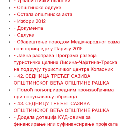
- Урбанистички планови
- Општинске одлуке
- Остала општинска акта
- Избори 2012
- Документа
- Одлуке
- Обавештење поводом Медјународног сајма
пољопривреде у Паризу 2015
- Јавна расправа Програма развоја
туристичке целине Лисина-Чајетина-Треска
на подручју туристичког центра Копаоник
- 42. СЕДНИЦA ТРЕЋЕГ САЗИВА
ОПШТИНСКОГ ВЕЋА ОПШТИНЕ РАШКА
- Помоћ пољопривредним произвођачима
при попуњавању образаца
- 43. СЕДНИЦУ ТРЕЋЕГ САЗИВА
ОПШТИНСКОГ ВЕЋА ОПШТИНЕ РАШКА
- Додела дотација KУД-овима за
финансирање или суфинансирање пројеката