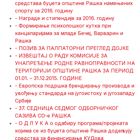
средстава буџета општине Рашка намењених
спорту за 2016. годину
- Награде и стипендије за 2016. годину
- Формирање психолошког кутка при
канцеларијама за младе Бечеј, Варварин и
Рашка
- ПОЗИВ ЗА ПАЛПАТОРНИ ПРЕГЛЕД ДОЈКЕ
- ИЗВЕШТАЈ О РАДУ КОМИСИЈЕ ЗА
УНАПРЕЂЕЊЕ РОДНЕ РАВНОПРАВНОСТИ НА
ТЕРИТОРИЈИ ОПШТИНЕ РАШКА ЗА ПЕРИОД
01.01. – 31.12.2015. ГОДИНЕ
- Европска подршка брендирању производа и
увођењу стандарда на југоистоку и југозападу
Србије
- 37. СЕДНИЦА СЕДМОГ ОДБОРНИЧКОГ
САЗИВА СО-е РАШКА
- О Д Л У К А о одабиру програма/пројеката
којима се из буџета општине Рашка додељују
средства за финансирање KУДова