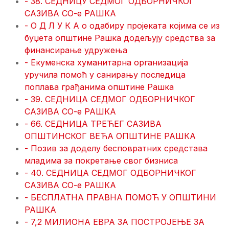
- 38. СЕДНИЦУ СЕДМОГ ОДБОРНИЧКОГ
САЗИВА СО-е РАШКА
- О Д Л У К А о одабиру пројеката којима се из
буџета општине Рашка додељују средства за
финансирање удружења
- Екуменска хуманитарна организација
уручила помоћ у санирању последица
поплава грађанима општине Рашка
- 39. СЕДНИЦА СЕДМОГ ОДБОРНИЧКОГ
САЗИВА СО-е РАШКА
- 66. СЕДНИЦА ТРЕЋЕГ САЗИВА
ОПШТИНСКОГ ВЕЋА ОПШТИНЕ РАШКА
- Позив за доделу бесповратних средстава
младима за покретање свог бизниса
- 40. СЕДНИЦА СЕДМОГ ОДБОРНИЧКОГ
САЗИВА СО-е РАШКА
- БЕСПЛАТНА ПРАВНА ПОМОЋ У ОПШТИНИ
РАШКА
- 7,2 МИЛИОНА ЕВРА ЗА ПОСТРОЈЕЊЕ ЗА