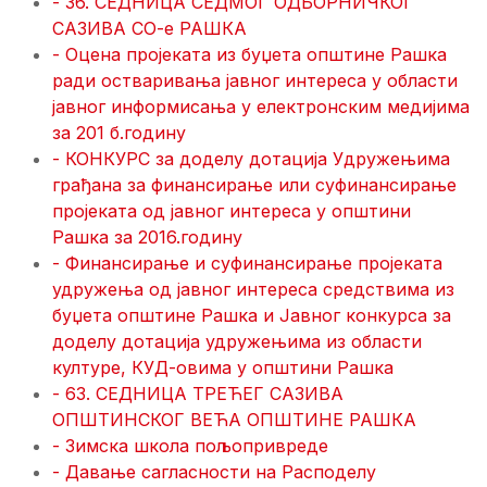
- 36. СЕДНИЦА СЕДМОГ ОДБОРНИЧКОГ
САЗИВА СО-е РАШКА
- Оцена пројеката из буџета општине Рашка
ради остваривања јавног интереса у области
јавног информисања у електронским медијима
за 201 б.годину
- КОНКУРС за доделу дотација Удружењима
грађана за финансирање или суфинансирање
пројеката од јавног интереса у општини
Рашка за 2016.годину
- Финансирање и суфинансирање пројеката
удружења од јавног интереса средствима из
буџета општине Рашка и Јавног конкурса за
доделу дотација удружењима из области
културе, КУД-овима у општини Рашка
- 63. СЕДНИЦА ТРЕЋЕГ САЗИВА
ОПШТИНСКОГ ВЕЋА ОПШТИНЕ РАШКА
- Зимска школа пољопривреде
- Давање сагласности на Расподелу