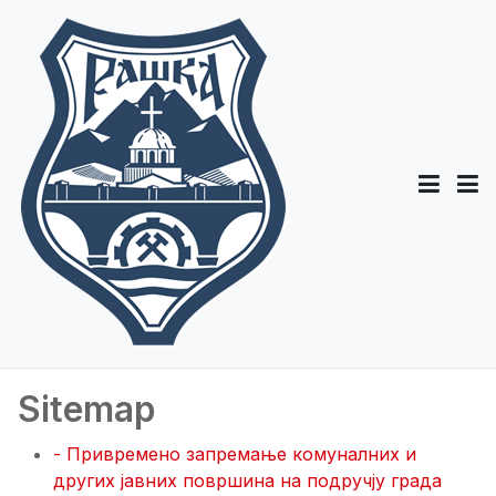
Sitemap
- Привремено запремање комуналних и
других јавних површина на подручју града