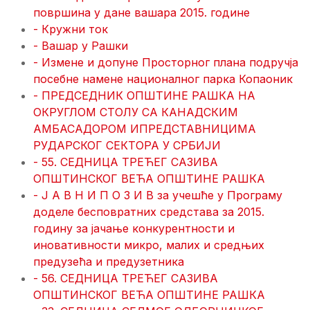
површина у дане вашара 2015. године
- Кружни ток
- Вашар у Рашки
- Измене и допуне Просторног плана подручја
посебне намене националног парка Копаоник
- ПРЕДСЕДНИК ОПШТИНЕ РАШКА НА
ОКРУГЛОМ СТОЛУ СА КАНАДСКИМ
АМБАСАДОРОМ ИПРЕДСТАВНИЦИМА
РУДАРСКОГ СЕКТОРА У СРБИЈИ
- 55. СЕДНИЦА ТРЕЋЕГ САЗИВА
ОПШТИНСКОГ ВЕЋА ОПШТИНЕ РАШКА
- Ј А В Н И П О З И В за учешће у Програму
доделе бесповратних средстава за 2015.
годину за јачање конкурентности и
иновативности микро, малих и средњих
предузећа и предузетника
- 56. СЕДНИЦА ТРЕЋЕГ САЗИВА
ОПШТИНСКОГ ВЕЋА ОПШТИНЕ РАШКА