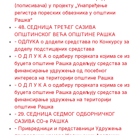
(пописивача) у пројекту „Унапређење
регистра пореских обвезника у општини
Рашка“
- 48. СЕДНИЦА ТРЕЋЕГ САЗИВА
ОПШТИНСКОГ ВЕЋА ОПШТИНЕ РАШКА
- ОДЛУКA о додели средстава по Конкурсу за
доделу подстицајних средстава
- О Д Л У К A о одабиру пројеката којима се из
буџета општине Рашка додељују средства за
финансирање удружења од посебног
интереса на територији општине Рашка
- О Д Л У К A о одабиру пројеката којима се из
буџета општине Рашка додељују средства за
финансирање удружења на територији
општине Рашка
- 29. СЕДНИЦА СЕДМОГ ОДБОРНИЧКОГ
САЗИВА СО-е РАШКА
- Привредници и представници Удружења