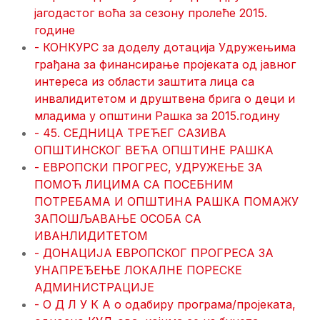
јагодастог воћа за сезону пролеће 2015.
године
- КОНКУРС за доделу дотација Удружењима
грађана за финансирање пројеката од јавног
интереса из области заштита лица са
инвалидитетом и друштвена брига о деци и
младима у општини Рашка за 2015.годину
- 45. СЕДНИЦA ТРЕЋЕГ САЗИВА
ОПШТИНСКОГ ВЕЋА ОПШТИНЕ РАШКА
- ЕВРОПСКИ ПРОГРЕС, УДРУЖЕЊЕ ЗА
ПОМОЋ ЛИЦИМА СА ПОСЕБНИМ
ПОТРЕБАМА И ОПШТИНА РАШКА ПОМАЖУ
ЗАПОШЉАВАЊЕ ОСОБА СА
ИВАНЛИДИТЕТОМ
- ДОНАЦИЈА ЕВРОПСКОГ ПРОГРЕСА ЗА
УНАПРЕЂЕЊЕ ЛОКАЛНЕ ПОРЕСКЕ
АДМИНИСТРАЦИЈЕ
- О Д Л У К А о одабиру програма/пројеката,