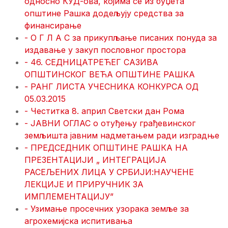
односно КУД-ова, којима се из буџета
општине Рашка додељују средства за
финансирање
- О Г Л А С за прикупљање писаних понуда за
издавање у закуп пословног простора
- 46. СЕДНИЦАТРЕЋЕГ САЗИВА
ОПШТИНСКОГ ВЕЋА ОПШТИНЕ РАШКА
- РАНГ ЛИСТА УЧЕСНИКА КОНКУРСА ОД
05.03.2015
- Честитка 8. април Светски дан Рома
- ЈАВНИ ОГЛАС о отуђењу грађевинског
земљишта јавним надметањем ради изградње
- ПРЕДСЕДНИК ОПШТИНЕ РАШКА НА
ПРЕЗЕНТАЦИЈИ „ ИНТЕГРАЦИЈА
РАСЕЉЕНИХ ЛИЦА У СРБИЈИ:НАУЧЕНЕ
ЛЕКЦИЈЕ И ПРИРУЧНИК ЗА
ИМПЛЕМЕНТАЦИЈУ”
- Узимање просечних узорака земље за
агрохемијска испитивања