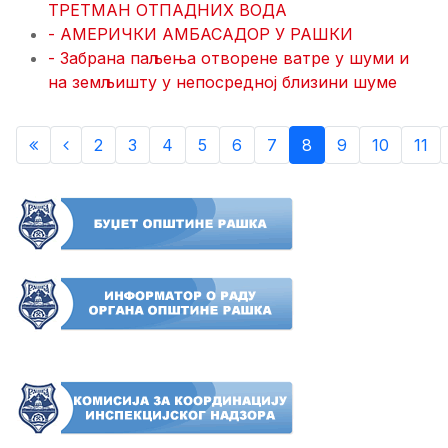
ТРЕТМАН ОТПАДНИХ ВОДА
- АМЕРИЧКИ АМБАСАДОР У РАШКИ
- Забрана паљења отворене ватре у шуми и
на земљишту у непосредној близини шуме
2
3
4
5
6
7
8
9
10
11