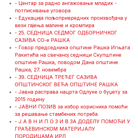
- Центар за радно ангажовање младих -
потписивање уговора
- Eдукацијa пољопривредних произвођача у
вези гајења малине и кромпира
- 25. СЕДНИЦА СЕДМОГ ОДБОРНИЧКОГ
САЗИВА СО-е РАШКА
- Говор председника општине Рашка Игњата
Ракитића на свечаној седници Скупштине
општине Рашка, поводом Дана општине
Рашка, 27. новембра
- 39. СЕДНИЦА ТРЕЋЕГ САЗИВА
ОПШТИНСКОГ ВЕЋА ОПШТИНЕ РАШКА
- Јавна расправа нацрта Одлуке о буџету за
2015 годину
- ЈАВНИ ПОЗИВ за избор корисника помоћи
за решавање стамбених потреба
- Ј А В Н И П О З И В ЗА ДОДЕЛУ ПОМОЋИ У
ГРАЂЕВИНСКОМ МАТЕРИЈАЛУ
ПОРОДИЦАМА ИРЛ