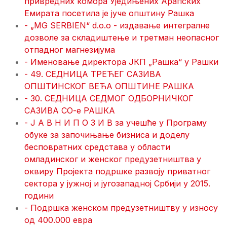
привредних комора Уједињених Арапских
Емирата посетила је јуче општину Рашка
- „MG SERBIEN“ d.o.o - издавање интегралне
дозволе за складиштење и третман неопасног
отпадног магнезијума
- Именовање директора ЈКП „Рашка“ у Рашки
- 49. СЕДНИЦА ТРЕЋЕГ САЗИВА
ОПШТИНСКОГ ВЕЋА ОПШТИНЕ РАШКА
- 30. СЕДНИЦA СЕДМОГ ОДБОРНИЧКОГ
САЗИВА СО-е РАШКА
- Ј А В Н И П О З И В за учешће у Програму
обуке за започињање бизниса и доделу
бесповратних средстава у области
омладинског и женског предузетништва у
оквиру Пројекта подршке развоју приватног
сектора у јужној и југозападној Србији у 2015.
години
- Подршка женском предузетништву у износу
од 400.000 евра