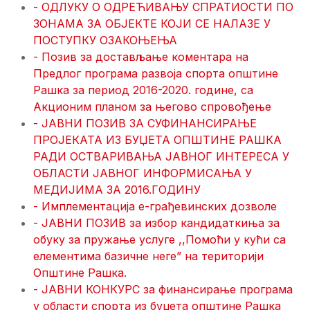
- ОДЛУКУ О ОДРЕЋИВАЊУ СПРАТИОСТИ ПО
ЗОНАМА ЗА ОБЈЕКТЕ КОЈИ СЕ НАЛАЗЕ У
ПОСТУПКУ ОЗАКОЊЕЊА
- Позив за достављање коментара на
Предлог програма развоја спорта општине
Рашка за период 2016-2020. године, са
Акционим планом за његово спровођење
- ЈАВНИ ПОЗИВ ЗА СУФИНАНСИРАЊЕ
ПРОЈЕКАТА ИЗ БУЏЕТА ОПШТИНЕ РАШКА
РАДИ ОСТВАРИВАЊА ЈАВНОГ ИНТЕРЕСА У
ОБЛАСТИ ЈАВНОГ ИНФОРМИСАЊА У
МЕДИЈИМА ЗА 2016.ГОДИНУ
- Имплементација е-грађевинских дозволе
- ЈАВНИ ПОЗИВ за избор кандидаткиња за
обуку за пружање услуге ,,Помоћи у кући са
елементима базичне неге” на територији
Општине Рашка.
- ЈАВНИ КОНКУРС за финансирање програма
у области спорта из буџета општине Рашка